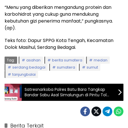
“Menu yang diberikan mengandung protein dan
karbohidrat yang cukup guna mendukung
kebutuhan gizi penerima manfaat,” pungkasnya.
(ap).
Teks foto: Dapur SPPG Kota Tengah, Kecamatan
Dolok Masihul, Serdang Bedagai.
Tag:
asahan
berita sumatera
medan
serdang bedagai
sumatera
sumut
tanjungbalai
Satresnarkoba Polres Batu Bara Tangkap
Bandar Sabu Asal Simalungun di Pintu Tol
Indrapura
Berita Terkait