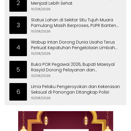
2
Menjadi Lebih Sehat
10/08/2026
Status Lahan di Sekitar Situ Tujuh Muara
3
Pamulang Masih Berproses, PUPR Banten
Minta Libatkan BPN
10/08/2026
Wabup Intan Dorong Dunia Usaha Terus
4
Perkuat Kepatuhan Pengelolaan Limbah
Domestik
10/08/2026
Buka POR Pegawai 2026, Bupati Maesyal
5
Rasyid Dorong Pelayanan dan
Kekompakan ASN
10/08/2026
Lima Pelaku Pengeroyokan dan Kekerasan
6
Seksual di Panongan Ditangkap Polisi
10/08/2026