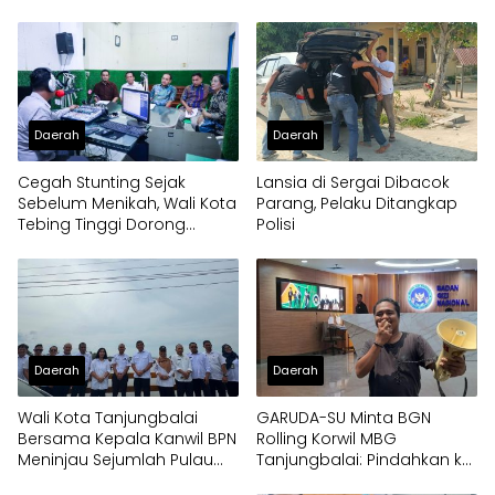
Daerah
Daerah
Cegah Stunting Sejak
Lansia di Sergai Dibacok
Sebelum Menikah, Wali Kota
Parang, Pelaku Ditangkap
Tebing Tinggi Dorong
Polisi
Optimalisasi SP3 Catin
Daerah
Daerah
Wali Kota Tanjungbalai
GARUDA-SU Minta BGN
Bersama Kepala Kanwil BPN
Rolling Korwil MBG
Meninjau Sejumlah Pulau
Tanjungbalai: Pindahkan ke
Milik Pemko
Papua