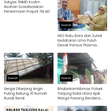
Satgas TMMD Kodim
Asahan Sosialisasikan
Penerimaan Prajurit TNI AD
Daerah
IWO Batu Bara dan Zuriat
Kedatukan Lima Puluh
Desak Pansus Plasma
Panggil PT Socfindo, Soroti
Dugaan Penyimpangan
Penerima CPCL
Daerah
Daerah
Sergai Diterjang Angin
Bhabinkamtibmas Polsek
Puting Beliung, 10 Rumah
Tanjung Balai Utara Ajak
Rusak Berat
Warga Pasang Bendera
Merah Putih