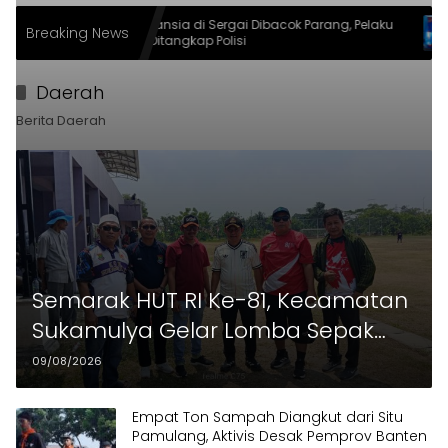
Lansia di Sergai Dibacok Parang, Pelaku
PAN Banten B
Breaking News
Ditangkap Polisi
Susanto: Ku
Direbut
Daerah
Berita Daerah
Semarak HUT RI Ke-81, Kecamatan
Sukamulya Gelar Lomba Sepak
Bola
09/08/2026
Empat Ton Sampah Diangkut dari Situ
Pamulang, Aktivis Desak Pemprov Banten