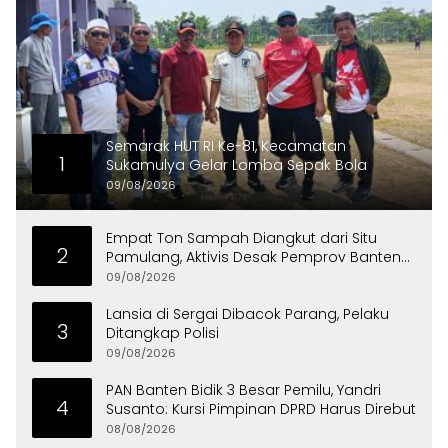
Semarak HUT RI Ke-81, Kecamatan
1
Sukamulya Gelar Lomba Sepak Bola
09/08/2026
Empat Ton Sampah Diangkut dari Situ
2
Pamulang, Aktivis Desak Pemprov Banten
Peduli Lingkungan
09/08/2026
Lansia di Sergai Dibacok Parang, Pelaku
3
Ditangkap Polisi
09/08/2026
PAN Banten Bidik 3 Besar Pemilu, Yandri
4
Susanto: Kursi Pimpinan DPRD Harus Direbut
08/08/2026