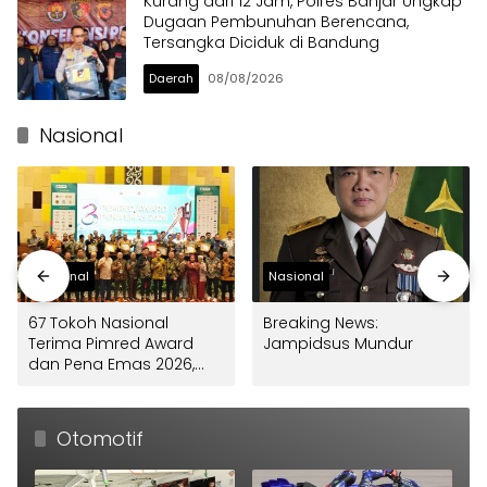
Kurang dari 12 Jam, Polres Banjar Ungkap
Dugaan Pembunuhan Berencana,
Tersangka Diciduk di Bandung
Daerah
08/08/2026
Nasional
Nasional
Nasional
67 Tokoh Nasional
Breaking News:
Terima Pimred Award
Jampidsus Mundur
dan Pena Emas 2026,
FPRMI Apresiasi
Pemimpin yang Dekat
dengan Pers
Otomotif