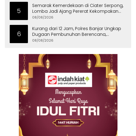
Semarak Kemerdekaan di Ciater Serpong,
5
Lomba Jadi Ajang Pererat Kekompakan
Warga
08/08/2026
Kurang dari 12 Jam, Polres Banjar Ungkap
6
Dugaan Pembunuhan Berencana,
Tersangka Diciduk di Bandung
08/08/2026