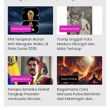
Injury Time
Grup C Piala Dunia 2026
Internasional
Internasional
FIFA Terapkan Aturan
Trump Unggah Foto
Anti-Mengulur Waktu di
Maduro Diborgol dan
Piala Dunia 2026
Mata Tertutup
Internasional
Gaya Hidup
Kenapa Amerika Serikat
Bagaimana Cara
Tangkap Presiden
Manusia Purba Bertahan
Venezuela, Nicolas
dari Kekeringan dan
Maduro?
Kebakaran Hutan?