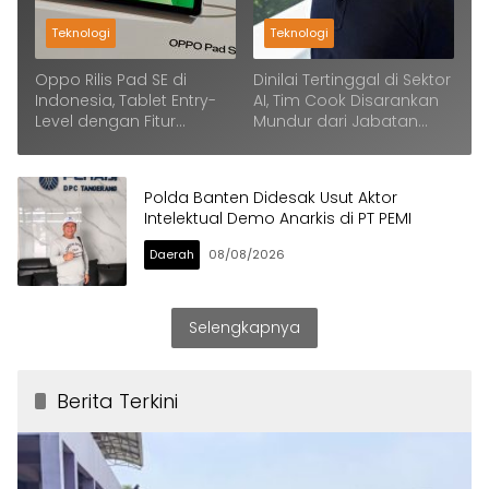
Teknologi
Teknologi
Oppo Rilis Pad SE di
Dinilai Tertinggal di Sektor
Indonesia, Tablet Entry-
AI, Tim Cook Disarankan
Level dengan Fitur
Mundur dari Jabatan
Canggih dan Ramah
CEO Apple
Keluarga
Polda Banten Didesak Usut Aktor
Intelektual Demo Anarkis di PT PEMI
Daerah
08/08/2026
Selengkapnya
Berita Terkini