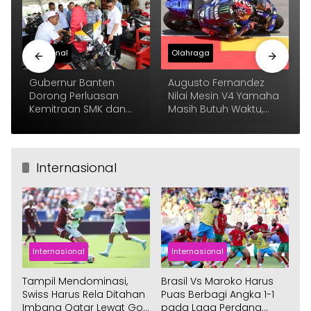
Nasional
Olahraga
Gubernur Banten
Augusto Fernandez
Dorong Perluasan
Nilai Mesin V4 Yamaha
Kemitraan SMK dan
Masih Butuh Waktu,
Industri
Tapi Menjanjikan
Internasional
Internasional
Internasional
Tampil Mendominasi,
Brasil Vs Maroko Harus
Swiss Harus Rela Ditahan
Puas Berbagi Angka 1-1
Imbang Qatar Lewat Gol
pada Laga Perdana