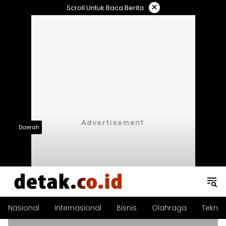
Langsung
×
Scroll Untuk Baca Berita
ke
konten
Daerah
Nasional
Internasional
Bisnis
Olahraga
Teknol