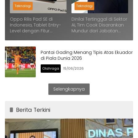
Teknologi
Teknologi
Oppo Rilis Pad SE di
Dinilai Tertinggal di Sektor
Indonesia, Tablet Entry-
AI, Tim Cook Disarankan
Level dengan Fitur
Mundur dari Jabatan
Canggih dan Ramah
CEO Apple
Keluarga
Pantai Gading Menang Tipis Atas Ekuador
di Piala Dunia 2026
Olahraga
15/06/2026
Selengkapnya
Berita Terkini