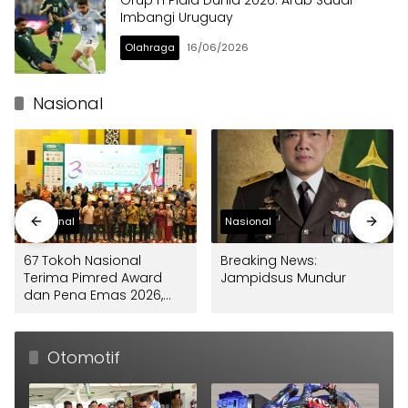
Imbangi Uruguay
Olahraga
16/06/2026
Nasional
Nasional
Nasional
67 Tokoh Nasional
Breaking News:
Terima Pimred Award
Jampidsus Mundur
dan Pena Emas 2026,
FPRMI Apresiasi
Pemimpin yang Dekat
dengan Pers
Otomotif