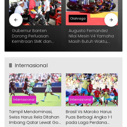
Nasional
Olahraga
Gubernur Banten
Augusto Fernandez
Dorong Perluasan
Nilai Mesin V4 Yamaha
Kemitraan SMK dan
Masih Butuh Waktu,
Industri
Tapi Menjanjikan
Internasional
Internasional
Internasional
Tampil Mendominasi,
Brasil Vs Maroko Harus
Swiss Harus Rela Ditahan
Puas Berbagi Angka 1-1
Imbang Qatar Lewat Gol
pada Laga Perdana