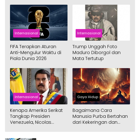
Injury Time
Grup C Piala Dunia 2026
Internasional
Internasional
FIFA Terapkan Aturan
Trump Unggah Foto
Anti-Mengulur Waktu di
Maduro Diborgol dan
Piala Dunia 2026
Mata Tertutup
Internasional
Gaya Hidup
Kenapa Amerika Serikat
Bagaimana Cara
Tangkap Presiden
Manusia Purba Bertahan
Venezuela, Nicolas
dari Kekeringan dan
Maduro?
Kebakaran Hutan?