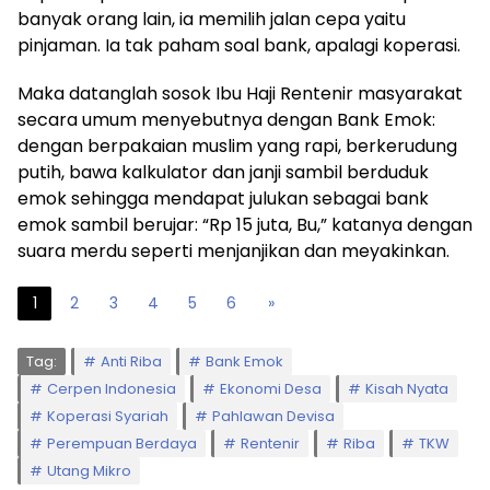
banyak orang lain, ia memilih jalan cepa yaitu
pinjaman. Ia tak paham soal bank, apalagi koperasi.
Maka datanglah sosok Ibu Haji Rentenir masyarakat
secara umum menyebutnya dengan Bank Emok:
dengan berpakaian muslim yang rapi, berkerudung
putih, bawa kalkulator dan janji sambil berduduk
emok sehingga mendapat julukan sebagai bank
emok sambil berujar: “Rp 15 juta, Bu,” katanya dengan
suara merdu seperti menjanjikan dan meyakinkan.
1
2
3
4
5
6
»
Tag:
Anti Riba
Bank Emok
Cerpen Indonesia
Ekonomi Desa
Kisah Nyata
Koperasi Syariah
Pahlawan Devisa
Perempuan Berdaya
Rentenir
Riba
TKW
Utang Mikro