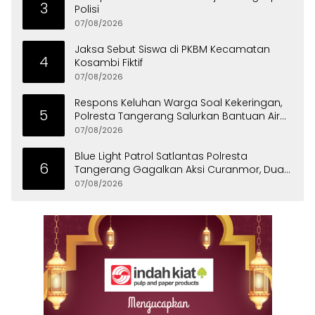
3
Polisi
07/08/2026
Jaksa Sebut Siswa di PKBM Kecamatan
4
Kosambi Fiktif
07/08/2026
Respons Keluhan Warga Soal Kekeringan,
5
Polresta Tangerang Salurkan Bantuan Air
Bersih ke Panongan
07/08/2026
Blue Light Patrol Satlantas Polresta
6
Tangerang Gagalkan Aksi Curanmor, Dua
Pria Diamankan
07/08/2026