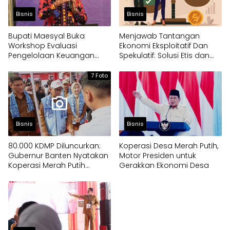
Bisnis
Bisnis
Bupati Maesyal Buka
Menjawab Tantangan
Workshop Evaluasi
Ekonomi Eksploitatif Dan
Pengelolaan Keuangan
Spekulatif: Solusi Etis dan
Desa
Berkeadilan
7 Foto
Bisnis
Bisnis
80.000 KDMP Diluncurkan:
Koperasi Desa Merah Putih,
Gubernur Banten Nyatakan
Motor Presiden untuk
Koperasi Merah Putih
Gerakkan Ekonomi Desa
Pondasi Perekonomian
Daerah