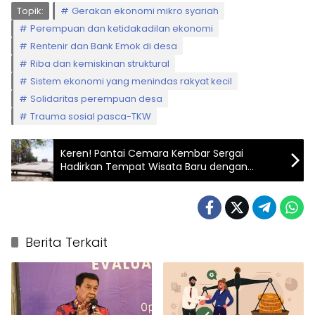
Topik:
Gerakan ekonomi mikro syariah
Perempuan dan ketidakadilan ekonomi
Rentenir dan Bank Emok di desa
Riba dan kemiskinan struktural
Sistem ekonomi yang menindas rakyat kecil
Solidaritas perempuan desa
Trauma sosial pasca-TKW
Keren! Pantai Cemara Kembar Sergai
Hadirkan Tempat Wisata Baru dengan
Konsep Taman Estetik dan Jembatan
Layang
Berita Terkait