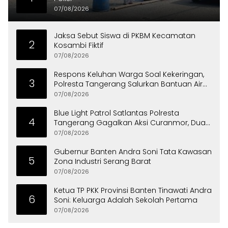
07/08/2026
Jaksa Sebut Siswa di PKBM Kecamatan
2
Kosambi Fiktif
07/08/2026
Respons Keluhan Warga Soal Kekeringan,
3
Polresta Tangerang Salurkan Bantuan Air
Bersih ke Panongan
07/08/2026
Blue Light Patrol Satlantas Polresta
4
Tangerang Gagalkan Aksi Curanmor, Dua
Pria Diamankan
07/08/2026
Gubernur Banten Andra Soni Tata Kawasan
5
Zona Industri Serang Barat
07/08/2026
Ketua TP PKK Provinsi Banten Tinawati Andra
6
Soni: Keluarga Adalah Sekolah Pertama
07/08/2026