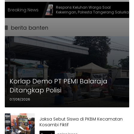
camatan
Respons Keluhan Warga Soal
Breaking News
Kekeringan, Polresta Tangerang Salurkan
Bantuan Air Bersih ke Panongan
berita banten
Korlap Demo PT PEMI Balaraja
Ditangkap Polisi
07/08/2026
Jaksa Sebut Siswa di PKBM Kecamatan
Kosambi Fiktif