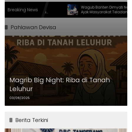
ngunan Berbasis
Wagub Banten Dimyati Natakusu
Breaking News
syarakat, Walikota
Ajak Masyarakat Teladani Sifat Nab
h LPM Award 2026
Muhammad
Pahlawan Devisa
Magrib Big Night: Riba di Tanah
Leluhur
03/08/2025
Berita Terkini