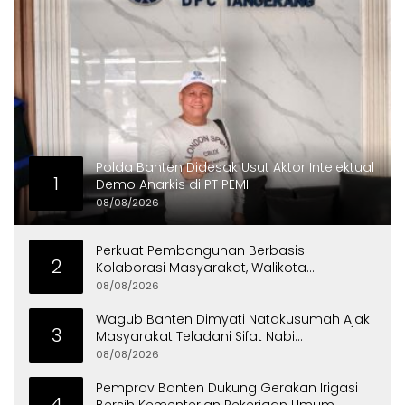
Polda Banten Didesak Usut Aktor Intelektual
1
Demo Anarkis di PT PEMI
08/08/2026
Perkuat Pembangunan Berbasis
2
Kolaborasi Masyarakat, Walikota
Tangerang Raih LPM Award 2026
08/08/2026
Wagub Banten Dimyati Natakusumah Ajak
3
Masyarakat Teladani Sifat Nabi
Muhammad
08/08/2026
Pemprov Banten Dukung Gerakan Irigasi
4