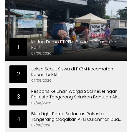
Korlap Demo PT PEMI Balaraja Ditangkap
1
Polisi
07/08/2026
Jaksa Sebut Siswa di PKBM Kecamatan
2
Kosambi Fiktif
07/08/2026
Respons Keluhan Warga Soal Kekeringan,
3
Polresta Tangerang Salurkan Bantuan Air
Bersih ke Panongan
07/08/2026
Blue Light Patrol Satlantas Polresta
4
Tangerang Gagalkan Aksi Curanmor, Dua
Pria Diamankan
07/08/2026