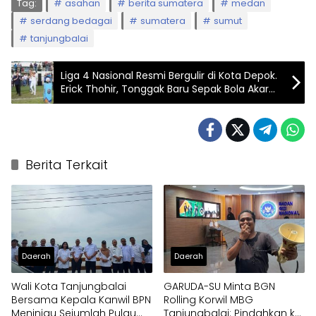
Tag:
asahan
berita sumatera
medan
serdang bedagai
sumatera
sumut
tanjungbalai
Liga 4 Nasional Resmi Bergulir di Kota Depok.
Erick Thohir, Tonggak Baru Sepak Bola Akar
Rumput Indonesia
Berita Terkait
Daerah
Daerah
Wali Kota Tanjungbalai
GARUDA-SU Minta BGN
Bersama Kepala Kanwil BPN
Rolling Korwil MBG
Meninjau Sejumlah Pulau
Tanjungbalai: Pindahkan ke