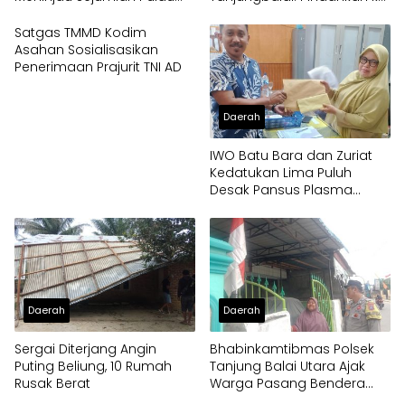
Milik Pemko
Papua
Satgas TMMD Kodim
Asahan Sosialisasikan
Penerimaan Prajurit TNI AD
Daerah
IWO Batu Bara dan Zuriat
Kedatukan Lima Puluh
Desak Pansus Plasma
Panggil PT Socfindo, Soroti
Dugaan Penyimpangan
Penerima CPCL
Daerah
Daerah
Sergai Diterjang Angin
Bhabinkamtibmas Polsek
Puting Beliung, 10 Rumah
Tanjung Balai Utara Ajak
Rusak Berat
Warga Pasang Bendera
Merah Putih