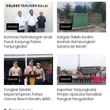
Daerah
Daerah
Komnas Perlindungan Anak
Satgas TMMD, Kodim
Pusat Kunjungi Polres
Asahan Rampungkan
Tanjungbalai
Sarana Air Bersih
Daerah
Daerah
Tongkat Estafet
Kapolres Tanjungbalai
Kepemimpinan Polres
Pimpin Upacara Kenaikan
Ciamis Resmi Beralih, AKBP
Pangkat Pengabdian
Eko Iskandar Siap Lanjutkan
Pengabdian Presisi untuk