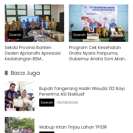
Program Makan Bergizi
Solidaritas
Gratis
Daerah
Daerah
Sekda Provinsi Banten
Program Cek Kesehatan
Deden Apriandhi Apresiasi
Gratis Nyaris Paripurna,
Kedatangan BEM
Gubernur Andra Soni Akan
Nusantara
Perluas Layanan
Baca Juga
Bupati Tangerang Hadiri Wisuda 132 Bayi
Penerima ASI Eksklusif
Daerah
06/08/2026
Wabup Intan Tinjau Lahan TPS3R