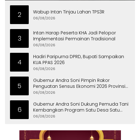
Wabup Intan Tinjau Lahan TPS3R
2
06/08/2026
Intan Harap Peserta KHA Jadi Pelopor
3
Implementasi Permainan Tradisional
06/08/2026
Hadiri Paripurna DPRD, Bupati Sampaikan
4
KUA PPAS 2026
06/08/2026
Gubernur Andra Soni Pimpin Rakor
5
Penguatan Sensus Ekonomi 2026 Provinsi
Banten
06/08/2026
Gubernur Andra Soni Dukung Pemuda Tani
6
Kembangkan Program Satu Desa Satu
Hektare Jagung
06/08/2026