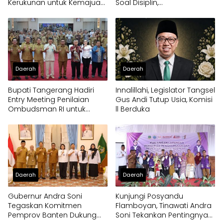
Kerukunan untuk Kemajuan
Soal Disiplin,
Provinsi Banten
Kepemimpinan, dan
Prestasi Akademik
Daerah
Daerah
Bupati Tangerang Hadiri
Innalillahi, Legislator Tangsel
Entry Meeting Penilaian
Gus Andi Tutup Usia, Komisi
Ombudsman RI untuk
ll Berduka
Tingkatkan Kualitas
Pelayanan Publik
Daerah
Daerah
Gubernur Andra Soni
Kunjungi Posyandu
Tegaskan Komitmen
Flamboyan, Tinawati Andra
Pemprov Banten Dukung
Soni Tekankan Pentingnya