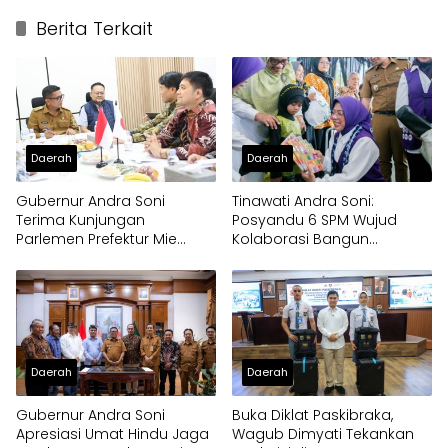
Berita Terkait
Daerah
Daerah
Gubernur Andra Soni
Tinawati Andra Soni:
Terima Kunjungan
Posyandu 6 SPM Wujud
Parlemen Prefektur Mie
Kolaborasi Bangun
Jepang
Pelayanan Masyarakat
Daerah
Daerah
Gubernur Andra Soni
Buka Diklat Paskibraka,
Apresiasi Umat Hindu Jaga
Wagub Dimyati Tekankan