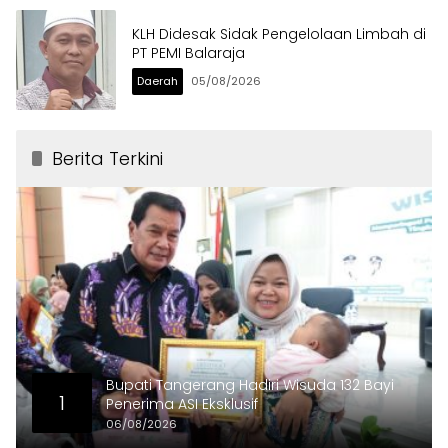
KLH Didesak Sidak Pengelolaan Limbah di
PT PEMI Balaraja
Daerah
05/08/2026
Berita Terkini
Bupati Tangerang Hadiri Wisuda 132 Bayi
1
Penerima ASI Eksklusif
06/08/2026