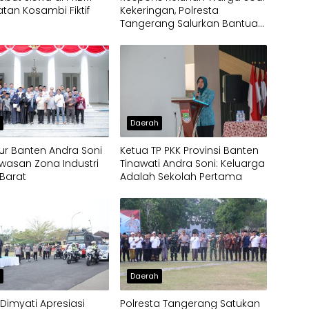
an Kosambi Fiktif
Kekeringan, Polresta
Tangerang Salurkan Bantuan
Air Bersih ke Panongan
h
Daerah
r Banten Andra Soni
Ketua TP PKK Provinsi Banten
wasan Zona Industri
Tinawati Andra Soni: Keluarga
Barat
Adalah Sekolah Pertama
h
Daerah
imyati Apresiasi
Polresta Tangerang Satukan