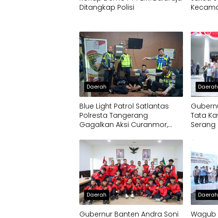
Ditangkap Polisi
Kecamat
Daerah
Daera
Blue Light Patrol Satlantas
Gubernu
Polresta Tangerang
Tata Ka
Gagalkan Aksi Curanmor,
Serang 
Dua Pria Diamankan
Daerah
Daera
Gubernur Banten Andra Soni
Wagub D