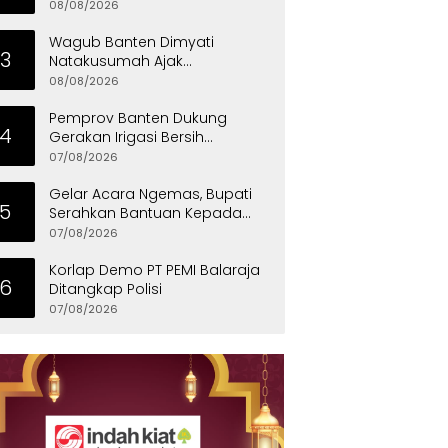
Masyarakat, Walikota
08/08/2026
Tangerang Raih LPM Award
2026
Wagub Banten Dimyati
3
Natakusumah Ajak
Masyarakat Teladani Sifat Nabi
08/08/2026
Muhammad
Pemprov Banten Dukung
4
Gerakan Irigasi Bersih
Kementerian Pekerjaan Umum
07/08/2026
Gelar Acara Ngemas, Bupati
5
Serahkan Bantuan Kepada
Penyandang Disabilitas
07/08/2026
Korlap Demo PT PEMI Balaraja
6
Ditangkap Polisi
07/08/2026