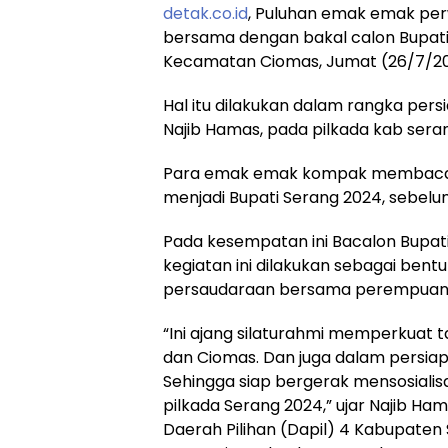
detak.co.id
, Puluhan emak emak per
bersama dengan bakal calon Bupati 
Kecamatan Ciomas, Jumat (26/7/20
Hal itu dilakukan dalam rangka pe
Najib Hamas, pada pilkada kab sera
Para emak emak kompak membacak
menjadi Bupati Serang 2024, sebelum
Pada kesempatan ini Bacalon Bupat
kegiatan ini dilakukan sebagai bent
persaudaraan bersama perempuan d
“Ini ajang silaturahmi memperkuat 
dan Ciomas. Dan juga dalam persiapa
Sehingga siap bergerak mensosiali
pilkada Serang 2024,” ujar Najib Ha
Daerah Pilihan (Dapil) 4 Kabupaten