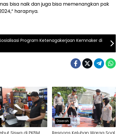
Hamas bisa naik dan juga bisa memenangkan pak
2024,” harapnya.
Sosialisasi Program Ketenagakerjaan Kemnaker di
h
Daerah
ebut Siswa di PKBM
Respons Keluhan Warga Soal