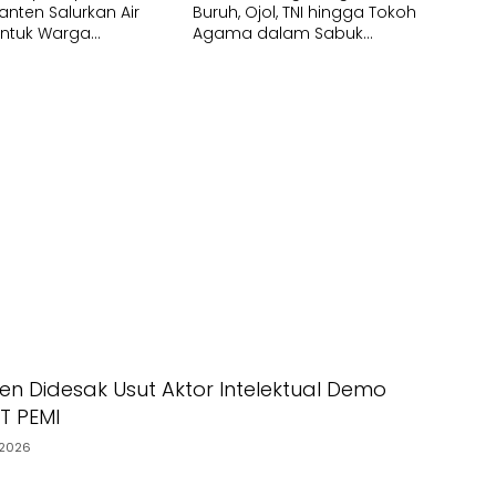
anten Salurkan Air
Buruh, Ojol, TNI hingga Tokoh
untuk Warga
Agama dalam Sabuk
pak Kekeringan
Kamtibmas
en Didesak Usut Aktor Intelektual Demo
PT PEMI
2026