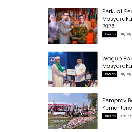
Perkuat Pe
Masyarakat
2026
Daerah
08/08/
…
Wagub Ban
Masyaraka
Daerah
08/08/
…
Pemprov Ba
Kementeri
Daerah
07/08/
…