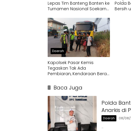
Lepas Tim Banteng Banten ke
Polda B
Turnamen Nasional Soekarno
Bersih 
Cup
Terdam
Daerah
Kapolsek Pasar Kemis
Tegaskan Tak Ada
Pembiaran, Kendaraan Berat
di Bahu Jalan Langsung
Ditertibkan
Baca Juga
Polda Bant
Anarkis di 
Daerah
08/08/
…