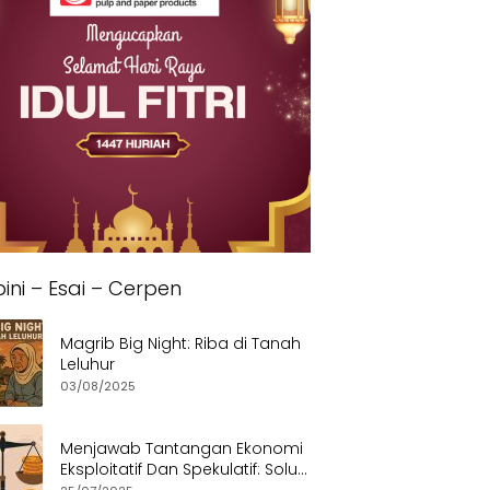
ini – Esai – Cerpen
Magrib Big Night: Riba di Tanah
Leluhur
03/08/2025
Menjawab Tantangan Ekonomi
Eksploitatif Dan Spekulatif: Solusi
Etis dan Berkeadilan