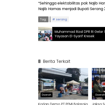
“Sehingga elektabilitas pak Najib 
Najib Hamas menjadi Bupati Serang 
Tag:
serang
Muhammad Rizal DPR RI Gelar 
Yayasan El-Syarif Kresek
Berita Terkait
Daerah
Daera
Korlap Demo PT PEMI Balaraja
Jaksa S