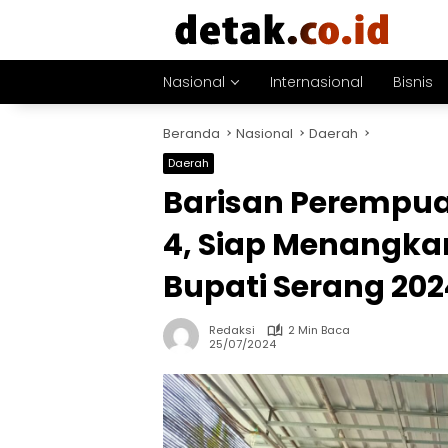
Langsung
ke
konten
Nasional
Internasional
Bisnis
Beranda
Nasional
Daerah
Daerah
Barisan Perempua
4, Siap Menangka
Bupati Serang 202
Redaksi
2 Min Baca
25/07/2024