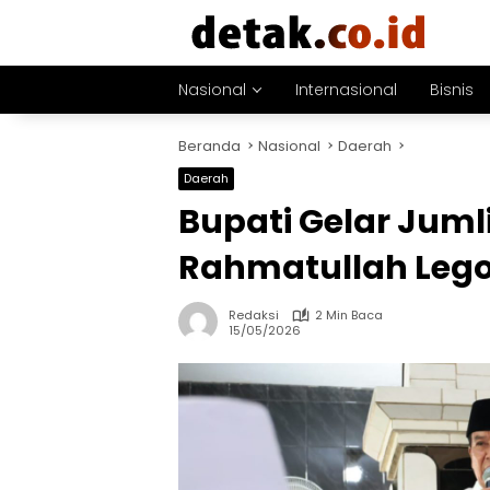
Langsung
ke
konten
Nasional
Internasional
Bisnis
Beranda
Nasional
Daerah
Daerah
Bupati Gelar Juml
Rahmatullah Leg
Redaksi
2 Min Baca
15/05/2026