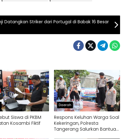
i Datangkan Striker dari Portugal di Babak 16 Besar
h
Daerah
ebut Siswa di PKBM
Respons Keluhan Warga Soal
an Kosambi Fiktif
Kekeringan, Polresta
Tangerang Salurkan Bantuan
Air Bersih ke Panongan