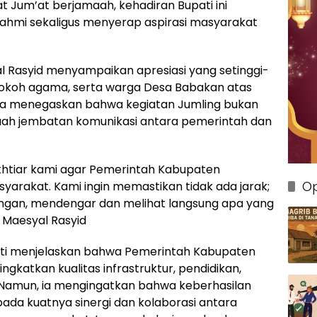
t Jum’at berjamaah, kehadiran Bupati ini
rahmi sekaligus menyerap aspirasi masyarakat
 Rasyid menyampaikan apresiasi yang setinggi-
 tokoh agama, serta warga Desa Babakan atas
Dia menegaskan bahwa kegiatan Jumling bukan
uah jembatan komunikasi antara pemerintah dan
h ikhtiar kami agar Pemerintah Kabupaten
Op
yarakat. Kami ingin memastikan tidak ada jarak;
ngan, mendengar dan melihat langsung apa yang
 Maesyal Rasyid
ti menjelaskan bahwa Pemerintah Kabupaten
katkan kualitas infrastruktur, pendidikan,
Namun, ia mengingatkan bahwa keberhasilan
a kuatnya sinergi dan kolaborasi antara