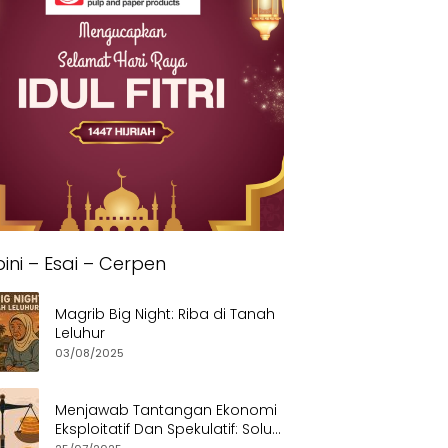
ini – Esai – Cerpen
Magrib Big Night: Riba di Tanah
Leluhur
03/08/2025
Menjawab Tantangan Ekonomi
Eksploitatif Dan Spekulatif: Solusi
Etis dan Berkeadilan