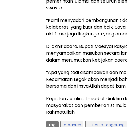
pemerintah, ulama, dan seluruh el
swasta
“Kami menyadari pembangunan tidak b
kolaborasi yang kuat dan baik. Sa
aktif menjaga lingkungan yang aman,
Di akhir acara, Bupati Maesyal Ras
menyampaikan masukan secara lang
dalam merumuskan kebijakan daera
“Apa yang tadi disampaikan dan me
Kecamatan Legok akan menjadi baha
bersama dan insyaAllah dapat kami
Kegiatan Jumling tersebut diakhir
masyarakat dan pemberian stimula
Rahmatullah.
Tag:
banten
Berita Tangerang