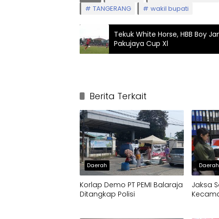
TANGERANG
wakil bupati
Tekuk White Horse, HBB Boy Janj
Pakujaya Cup Xl
Berita Terkait
Daerah
Daera
Korlap Demo PT PEMI Balaraja
Jaksa S
Ditangkap Polisi
Kecamat