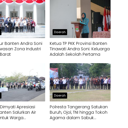
h
Daerah
r Banten Andra Soni
Ketua TP PKK Provinsi Banten
wasan Zona Industri
Tinawati Andra Soni: Keluarga
Barat
Adalah Sekolah Pertama
h
Daerah
imyati Apresiasi
Polresta Tangerang Satukan
anten Salurkan Air
Buruh, Ojol, TNI hingga Tokoh
untuk Warga
Agama dalam Sabuk
pak Kekeringan
Kamtibmas