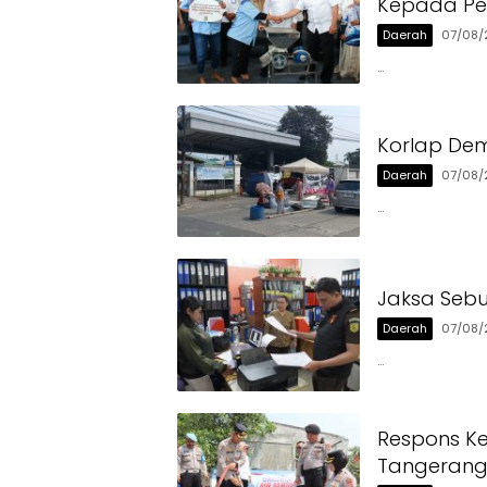
Kepada Pen
Daerah
07/08/
…
Korlap Dem
Daerah
07/08/
…
Jaksa Sebu
Daerah
07/08/
…
Respons Ke
Tangerang 