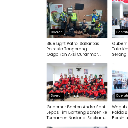
Daerah
Daera
Blue Light Patrol Satlantas
Gubernu
Polresta Tangerang
Tata Ka
Gagalkan Aksi Curanmor,
Serang 
Dua Pria Diamankan
Daerah
Daera
Gubernur Banten Andra Soni
Wagub D
Lepas Tim Banteng Banten ke
Polda B
Turnamen Nasional Soekarno
Bersih 
Cup
Terdam