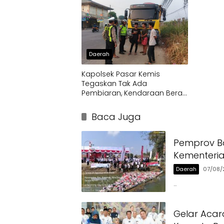
Daerah
Kapolsek Pasar Kemis
Tegaskan Tak Ada
Pembiaran, Kendaraan Berat
di Bahu Jalan Langsung
Ditertibkan
Baca Juga
Pemprov Ba
Kementeri
Daerah
07/08/
…
Gelar Acar