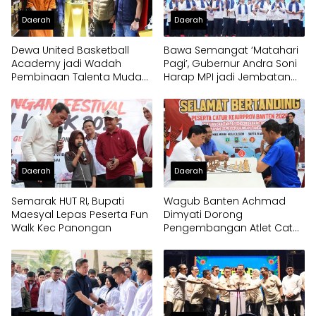
Daerah
Daerah
Dewa United Basketball
Bawa Semangat ‘Matahari
Academy jadi Wadah
Pagi’, Gubernur Andra Soni
Pembinaan Talenta Muda
Harap MPI jadi Jembatan
Banten
Aspirasi Warga Banten
Daerah
Daerah
Semarak HUT RI, Bupati
Wagub Banten Achmad
Maesyal Lepas Peserta Fun
Dimyati Dorong
Walk Kec Panongan
Pengembangan Atlet Catur
Sejak Dini