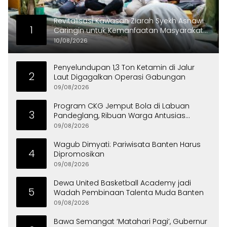
Revitalisasi Kawasan Ziarah Syekh Asnawi
1
Caringin untuk Kemanfaatan Masyarakat
dan Menjaga Nilai Sejarah
10/08/2026
Penyelundupan 1,3 Ton Ketamin di Jalur
2
Laut Digagalkan Operasi Gabungan
09/08/2026
Program CKG Jemput Bola di Labuan
3
Pandeglang, Ribuan Warga Antusias
Periksa Kesehatan
09/08/2026
Wagub Dimyati: Pariwisata Banten Harus
4
Dipromosikan
09/08/2026
Dewa United Basketball Academy jadi
5
Wadah Pembinaan Talenta Muda Banten
09/08/2026
Bawa Semangat ‘Matahari Pagi’, Gubernur