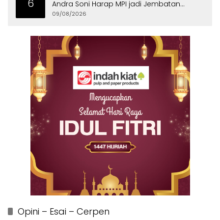
6
Andra Soni Harap MPI jadi Jembatan
Aspirasi Warga Banten
09/08/2026
Opini – Esai – Cerpen