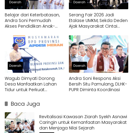
Daerah
Daerah
Belajar dari Keterbatasan,
Serang Fair 2026 Jadi
Andra Soni Permudah
Etalase UMKM, Sekda Deden
Akses Pendidikan Anak-
Ajak Masyarakat Cintai
anak di Banten
Produk Lokal
Daerah
Daerah
Wagub Dimyati Dorong
Andra Soni Respons Aksi
Desa Manfaatkan Lahan
Bersih Situ Pamulang, DLHK-
Tidur untuk Perkuat
PUPR Diminta Koordinasi
Kemandirian
Baca Juga
Revitalisasi Kawasan Ziarah Syekh Asnawi
Caringin untuk Kemanfaatan Masyarakat
dan Menjaga Nilai Sejarah