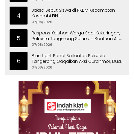
Jaksa Sebut Siswa di PKBM Kecamatan
4
Kosambi Fiktif
07/08/2026
Respons Keluhan Warga Soal Kekeringan,
5
Polresta Tangerang Salurkan Bantuan Air
Bersih ke Panongan
07/08/2026
Blue Light Patrol Satlantas Polresta
6
Tangerang Gagalkan Aksi Curanmor, Dua
Pria Diamankan
07/08/2026