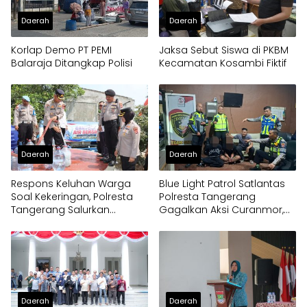
Daerah
Daerah
Korlap Demo PT PEMI
Jaksa Sebut Siswa di PKBM
Balaraja Ditangkap Polisi
Kecamatan Kosambi Fiktif
Daerah
Daerah
Respons Keluhan Warga
Blue Light Patrol Satlantas
Soal Kekeringan, Polresta
Polresta Tangerang
Tangerang Salurkan
Gagalkan Aksi Curanmor,
Bantuan Air Bersih ke
Dua Pria Diamankan
Panongan
Daerah
Daerah