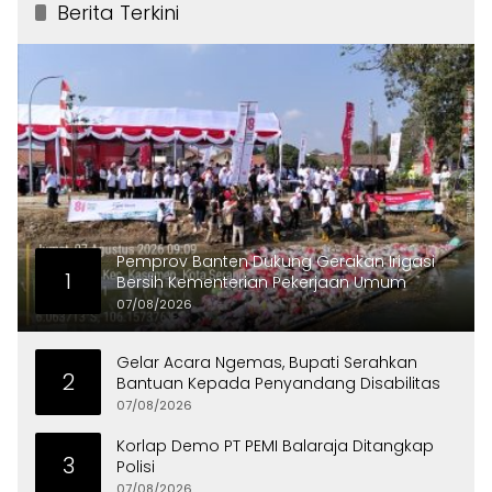
Berita Terkini
Pemprov Banten Dukung Gerakan Irigasi
1
Bersih Kementerian Pekerjaan Umum
07/08/2026
Gelar Acara Ngemas, Bupati Serahkan
2
Bantuan Kepada Penyandang Disabilitas
07/08/2026
Korlap Demo PT PEMI Balaraja Ditangkap
3
Polisi
07/08/2026