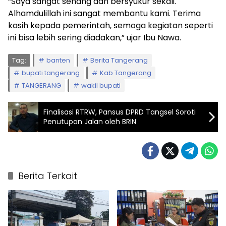
“Saya sangat senang dan bersyukur sekali.
Alhamdulillah ini sangat membantu kami. Terima
kasih kepada pemerintah, semoga kegiatan seperti
ini bisa lebih sering diadakan,” ujar Ibu Nawa.
Tag:
banten
Berita Tangerang
bupati tangerang
Kab Tangerang
TANGERANG
wakil bupati
Finalisasi RTRW, Pansus DPRD Tangsel Soroti
Penutupan Jalan oleh BRIN
Berita Terkait