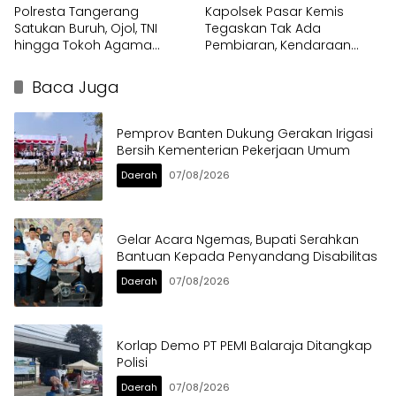
Polresta Tangerang
Kapolsek Pasar Kemis
Satukan Buruh, Ojol, TNI
Tegaskan Tak Ada
hingga Tokoh Agama
Pembiaran, Kendaraan
dalam Sabuk Kamtibmas
Berat di Bahu Jalan
Langsung Ditertibkan
Baca Juga
Pemprov Banten Dukung Gerakan Irigasi
Bersih Kementerian Pekerjaan Umum
Daerah
07/08/2026
Gelar Acara Ngemas, Bupati Serahkan
Bantuan Kepada Penyandang Disabilitas
Daerah
07/08/2026
Korlap Demo PT PEMI Balaraja Ditangkap
Polisi
Daerah
07/08/2026