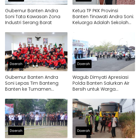
Gubernur Banten Andra
Ketua TP PKK Provinsi
Soni Tata Kawasan Zona
Banten Tinawati Andra Soni:
Industri Serang Barat
Keluarga Adalah Sekolah
Pertama
Daerah
Daerah
Gubernur Banten Andra
Wagub Dimyati Apresiasi
Soni Lepas Tim Banteng
Polda Banten Salurkan Air
Banten ke Turnamen
Bersih untuk Warga
Nasional Soekarno Cup
Terdampak Kekeringan
Daerah
Daerah