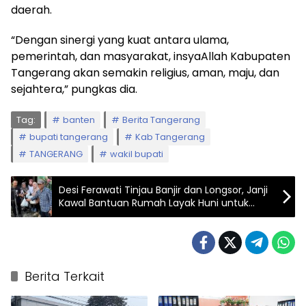
daerah.
“Dengan sinergi yang kuat antara ulama,
pemerintah, dan masyarakat, insyaAllah Kabupaten
Tangerang akan semakin religius, aman, maju, dan
sejahtera,” pungkas dia.
Tag:
banten
Berita Tangerang
bupati tangerang
Kab Tangerang
TANGERANG
wakil bupati
Desi Ferawati Tinjau Banjir dan Longsor, Janji
Kawal Bantuan Rumah Layak Huni untuk
Warga Terdampak
Berita Terkait