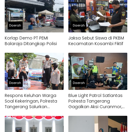
Daerah
Daerah
Korlap Demo PT PEMI
Jaksa Sebut Siswa di PKBM
Balaraja Ditangkap Polisi
Kecamatan Kosambi Fiktif
Daerah
Daerah
Respons Keluhan Warga
Blue Light Patrol Satlantas
Soal Kekeringan, Polresta
Polresta Tangerang
Tangerang Salurkan
Gagalkan Aksi Curanmor,
Bantuan Air Bersih ke
Dua Pria Diamankan
Panongan