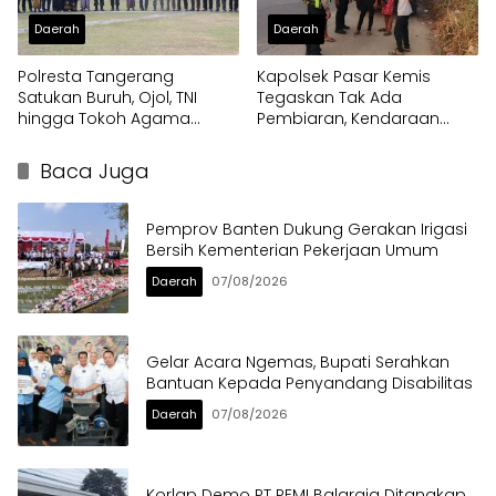
Daerah
Daerah
Polresta Tangerang
Kapolsek Pasar Kemis
Satukan Buruh, Ojol, TNI
Tegaskan Tak Ada
hingga Tokoh Agama
Pembiaran, Kendaraan
dalam Sabuk Kamtibmas
Berat di Bahu Jalan
Langsung Ditertibkan
Baca Juga
Pemprov Banten Dukung Gerakan Irigasi
Bersih Kementerian Pekerjaan Umum
Daerah
07/08/2026
Gelar Acara Ngemas, Bupati Serahkan
Bantuan Kepada Penyandang Disabilitas
Daerah
07/08/2026
Korlap Demo PT PEMI Balaraja Ditangkap