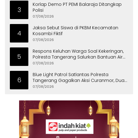
Korlap Demo PT PEMI Balaraja Ditangkap
3
Polisi
07/08/2026
Jaksa Sebut Siswa di PKBM Kecamatan
4
Kosambi Fiktif
07/08/2026
Respons Keluhan Warga Soal Kekeringan,
5
Polresta Tangerang Salurkan Bantuan Air
Bersih ke Panongan
07/08/2026
Blue Light Patrol Satlantas Polresta
6
Tangerang Gagalkan Aksi Curanmor, Dua
Pria Diamankan
07/08/2026