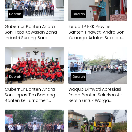
Daerah
Daerah
Gubernur Banten Andra
Ketua TP PKK Provinsi
Soni Tata Kawasan Zona
Banten Tinawati Andra Soni:
Industri Serang Barat
Keluarga Adalah Sekolah
Pertama
Daerah
Daerah
Gubernur Banten Andra
Wagub Dimyati Apresiasi
Soni Lepas Tim Banteng
Polda Banten Salurkan Air
Banten ke Turnamen
Bersih untuk Warga
Nasional Soekarno Cup
Terdampak Kekeringan