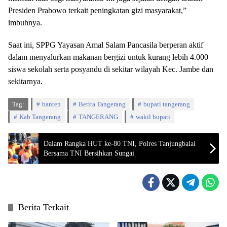
Presiden Prabowo terkait peningkatan gizi masyarakat,”
imbuhnya.
Saat ini, SPPG Yayasan Amal Salam Pancasila berperan aktif
dalam menyalurkan makanan bergizi untuk kurang lebih 4.000
siswa sekolah serta posyandu di sekitar wilayah Kec. Jambe dan
sekitarnya.
Tag:
banten
Berita Tangerang
bupati tangerang
Kab Tangerang
TANGERANG
wakil bupati
Dalam Rangka HUT ke-80 TNI, Polres Tanjungbalai
Bersama TNI Bersihkan Sungai
Berita Terkait