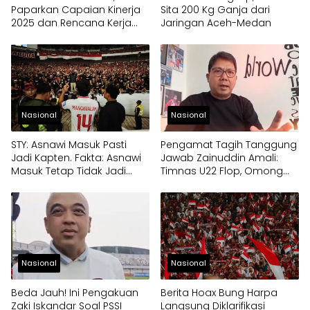
Paparkan Capaian Kinerja
Sita 200 Kg Ganja dari
2025 dan Rencana Kerja
Jaringan Aceh-Medan
2026
Nasional
Nasional
STY: Asnawi Masuk Pasti
Pengamat Tagih Tanggung
Jadi Kapten. Fakta: Asnawi
Jawab Zainuddin Amali:
Masuk Tetap Tidak Jadi
Timnas U22 Flop, Omong
Kapten
Kosong Target Emas SEA
Games 2025
Nasional
Nasional
Beda Jauh! Ini Pengakuan
Berita Hoax Bung Harpa
Zaki Iskandar Soal PSSI
Langsung Diklarifikasi