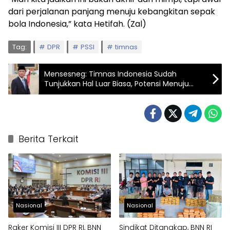
dari perjalanan panjang menuju kebangkitan sepak
bola Indonesia,” kata Hetifah. (Zal)
Tag:
DPR
PSSI
timnas
Mensesneg: Timnas Indonesia Sudah
Tunjukkan Hal Luar Biasa, Potensi Menuju
Piala Dunia Berikutnya
Berita Terkait
Nasional
Nasional
Raker Komisi III DPR RI, BNN
Sindikat Ditangkap, BNN RI