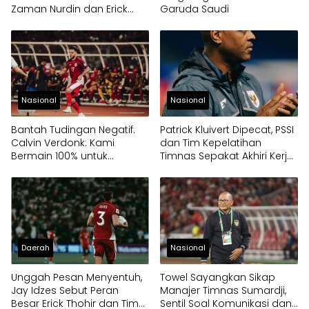
Zaman Nurdin dan Erick
Garuda Saudi
Thohir
Nasional
Nasional
Bantah Tudingan Negatif.
Patrick Kluivert Dipecat, PSSI
Calvin Verdonk: Kami
dan Tim Kepelatihan
Bermain 100% untuk
Timnas Sepakat Akhiri Kerja
Indonesia
Sama Lebih Awal
Daerah
Nasional
Unggah Pesan Menyentuh,
Towel Sayangkan Sikap
Jay Idzes Sebut Peran
Manajer Timnas Sumardji,
Besar Erick Thohir dan Tim
Sentil Soal Komunikasi dan