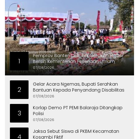
Pemprov Banten Dukung Gerakan Irigasi
1
Bersih Kementerian Pekerjaan Umum
07/08/2026
Gelar Acara Ngemas, Bupati Serahkan
2
Bantuan Kepada Penyandang Disabilitas
07/08/2026
Korlap Demo PT PEMI Balaraja Ditangkap
3
Polisi
07/08/2026
Jaksa Sebut Siswa di PKBM Kecamatan
4
Kosambi Fiktif