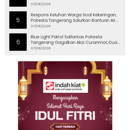
07/08/2026
Respons Keluhan Warga Soal Kekeringan,
5
Polresta Tangerang Salurkan Bantuan Air
Bersih ke Panongan
07/08/2026
Blue Light Patrol Satlantas Polresta
6
Tangerang Gagalkan Aksi Curanmor, Dua
Pria Diamankan
07/08/2026