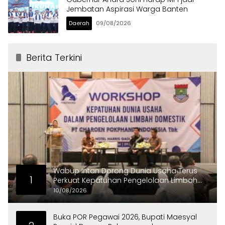
Jembatan Aspirasi Warga Banten
Daerah
09/08/2026
Berita Terkini
Wabup Intan Dorong Dunia Usaha Terus
1
Perkuat Kepatuhan Pengelolaan Limbah
Domestik
10/08/2026
Buka POR Pegawai 2026, Bupati Maesyal