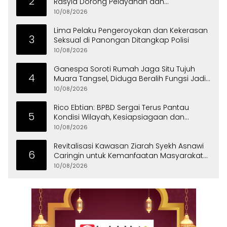
2
Rasyid Dorong Pelayanan dan
Kekompakan ASN
10/08/2026
Lima Pelaku Pengeroyokan dan Kekerasan
3
Seksual di Panongan Ditangkap Polisi
10/08/2026
Ganespa Soroti Rumah Jaga Situ Tujuh
4
Muara Tangsel, Diduga Beralih Fungsi Jadi
Tempat Usaha
10/08/2026
Rico Ebtian: BPBD Sergai Terus Pantau
5
Kondisi Wilayah, Kesiapsiagaan dan
Respons Cepat Jadi Prioritas
10/08/2026
Revitalisasi Kawasan Ziarah Syekh Asnawi
6
Caringin untuk Kemanfaatan Masyarakat
dan Menjaga Nilai Sejarah
10/08/2026