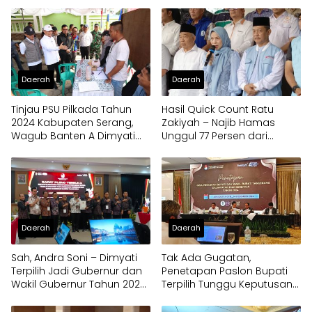
Daerah
Daerah
Tinjau PSU Pilkada Tahun
Hasil Quick Count Ratu
2024 Kabupaten Serang,
Zakiyah – Najib Hamas
Wagub Banten A Dimyati
Unggul 77 Persen dari
Natakusumah: Berjalan
Andika – Nanang pada PSU
Luber dan Jurdil
Kabupaten Serang
Daerah
Daerah
Sah, Andra Soni – Dimyati
Tak Ada Gugatan,
Terpilih Jadi Gubernur dan
Penetapan Paslon Bupati
Wakil Gubernur Tahun 2024,
Terpilih Tunggu Keputusan
Raih 3.102.501 suara
MK