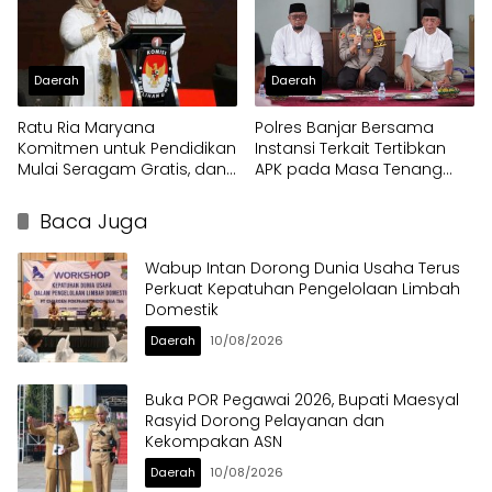
Daerah
Daerah
Ratu Ria Maryana
Polres Banjar Bersama
Komitmen untuk Pendidikan
Instansi Terkait Tertibkan
Mulai Seragam Gratis, dan
APK pada Masa Tenang
Beasiswa 5 Ribu Sarjana
Pilkada Serentak 2024
Baca Juga
Wabup Intan Dorong Dunia Usaha Terus
Perkuat Kepatuhan Pengelolaan Limbah
Domestik
Daerah
10/08/2026
Buka POR Pegawai 2026, Bupati Maesyal
Rasyid Dorong Pelayanan dan
Kekompakan ASN
Daerah
10/08/2026