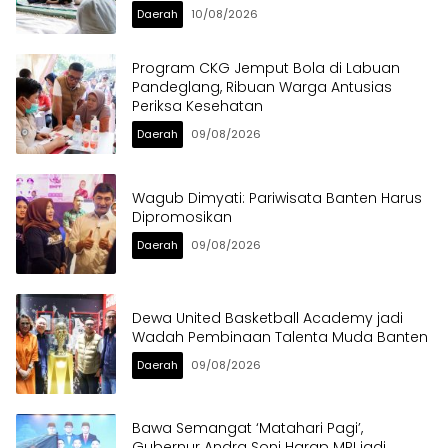
Daerah
10/08/2026
Program CKG Jemput Bola di Labuan
Pandeglang, Ribuan Warga Antusias
Periksa Kesehatan
Daerah
09/08/2026
Wagub Dimyati: Pariwisata Banten Harus
Dipromosikan
Daerah
09/08/2026
Dewa United Basketball Academy jadi
Wadah Pembinaan Talenta Muda Banten
Daerah
09/08/2026
Bawa Semangat ‘Matahari Pagi’,
Gubernur Andra Soni Harap MPI jadi