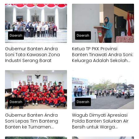
Bantuan Air Bersih ke
Dua Pria Diamankan
Panongan
Daerah
Daerah
Gubernur Banten Andra
Ketua TP PKK Provinsi
Soni Tata Kawasan Zona
Banten Tinawati Andra Soni:
Industri Serang Barat
Keluarga Adalah Sekolah
Pertama
Daerah
Daerah
Gubernur Banten Andra
Wagub Dimyati Apresiasi
Soni Lepas Tim Banteng
Polda Banten Salurkan Air
Banten ke Turnamen
Bersih untuk Warga
Nasional Soekarno Cup
Terdampak Kekeringan