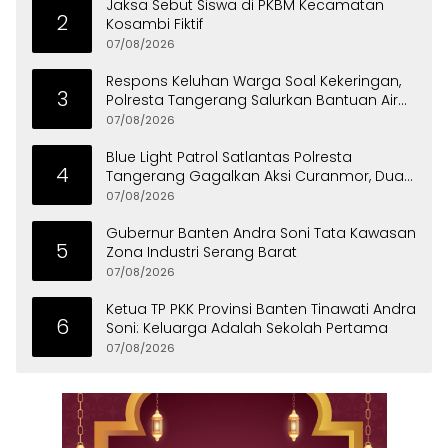
Jaksa Sebut Siswa di PKBM Kecamatan
2
Kosambi Fiktif
07/08/2026
Respons Keluhan Warga Soal Kekeringan,
3
Polresta Tangerang Salurkan Bantuan Air
Bersih ke Panongan
07/08/2026
Blue Light Patrol Satlantas Polresta
4
Tangerang Gagalkan Aksi Curanmor, Dua
Pria Diamankan
07/08/2026
Gubernur Banten Andra Soni Tata Kawasan
5
Zona Industri Serang Barat
07/08/2026
Ketua TP PKK Provinsi Banten Tinawati Andra
6
Soni: Keluarga Adalah Sekolah Pertama
07/08/2026