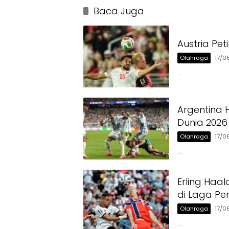
Baca Juga
Austria Pe
Olahraga
17/0
…
Argentina 
Dunia 2026
Olahraga
17/0
…
Erling Haa
di Laga Pe
Olahraga
17/0
…