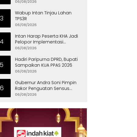
Eksklusif
06/08/2026
Wabup Intan Tinjau Lahan
3
TPS3R
06/08/2026
Intan Harap Peserta KHA Jadi
4
Pelopor Implementasi
Permainan Tradisional
06/08/2026
Hadiri Paripurna DPRD, Bupati
5
Sampaikan KUA PPAS 2026
06/08/2026
Gubernur Andra Soni Pimpin
6
Rakor Penguatan Sensus
Ekonomi 2026 Provinsi Banten
06/08/2026