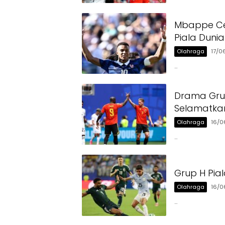
Mbappe Cet
Piala Duni
Olahraga
17/0
…
Drama Grup
Selamatkan
Olahraga
16/0
…
Grup H Pia
Olahraga
16/0
…