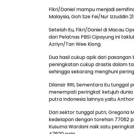
Fikri/Daniel mampu menjadi semifina
Malaysia, Goh Sze Fei/Nur Izzuddin 2
Setelah itu, Fikri/Daniel di Macau O
dari Pelatnas PBSI Cipayung ini takl
Azriyn/Tan Wee Kiong.
Dua hasil cukup apik dari pasanga
peningkatan cukup drastis dalam tab
sehingga sekarang menghuni peringk
Dilansir RRI, Sementara itu tunggal 
menempati peringkat ketujuh dunia 
putra Indonesia lainnya yaitu Anthony
Dari sektor tunggal putri, Gregoria 
kedelapan dengan torehan 77062 poi
Kusuma Wardani naik satu peringkat 
47620 poin.