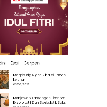
ini – Esai – Cerpen
Magrib Big Night: Riba di Tanah
Leluhur
03/08/2025
Menjawab Tantangan Ekonomi
Eksploitatif Dan Spekulatif: Solusi
Etis dan Berkeadilan