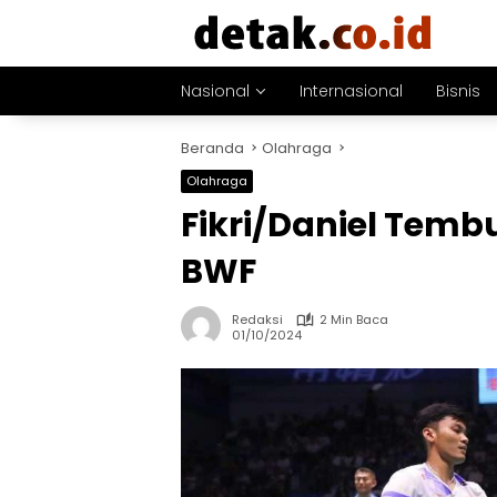
Langsung
ke
konten
Nasional
Internasional
Bisnis
Beranda
Olahraga
Olahraga
Fikri/Daniel Temb
BWF
Redaksi
2 Min Baca
01/10/2024