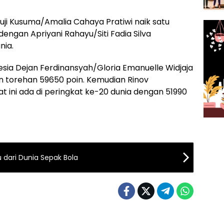
puji Kusuma/Amalia Cahaya Pratiwi naik satu
a dengan Apriyani Rahayu/Siti Fadia Silva
nia.
sia Dejan Ferdinansyah/Gloria Emanuelle Widjaja
an torehan 59650 poin. Kemudian Rinov
at ini ada di peringkat ke-20 dunia dengan 51990
 dari Dunia Sepak Bola