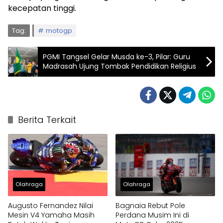
kecepatan tinggi.
Tag:
motogp
PGMI Tangsel Gelar Musda ke-3, Pilar: Guru
Madrasah Ujung Tombak Pendidikan Religius
Berita Terkait
Olahraga
Olahraga
Augusto Fernandez Nilai
Bagnaia Rebut Pole
Mesin V4 Yamaha Masih
Perdana Musim Ini di