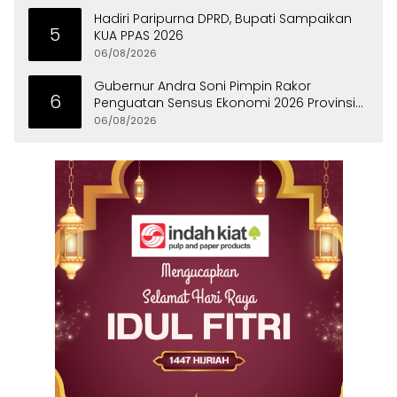
Hadiri Paripurna DPRD, Bupati Sampaikan
5
KUA PPAS 2026
06/08/2026
Gubernur Andra Soni Pimpin Rakor
6
Penguatan Sensus Ekonomi 2026 Provinsi
Banten
06/08/2026