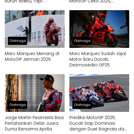
Butuh Waktu, Tapi
MotoGP Ceko 2025,
Menjanjikan
Marquez Crash di Akhir Sesi
Olahraga
Olahraga
Marc Marquez Menang di
Marc Marquez Sudah Jajal
MotoGP Jerman 2025
Motor Baru Ducati,
Desmosedici GP25
Olahraga
Olahraga
Jorge Martin Pesimistis Bisa
Prediksi MotoGP 2025:
Pertahankan Gelar Juara
Ducati Siap Dominasi
Dunia Bersama Aprilia
dengan Duet Bagnaia dan