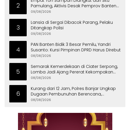
Empat Ton Sampah Diangkut dari Situ
2
Pamulang, Aktivis Desak Pemprov Banten
Peduli Lingkungan
09/08/2026
Lansia di Sergai Dibacok Parang, Pelaku
3
Ditangkap Polisi
09/08/2026
PAN Banten Bidik 3 Besar Pemilu, Yandri
4
Susanto: Kursi Pimpinan DPRD Harus Direbut
08/08/2026
Semarak Kemerdekaan di Ciater Serpong,
5
Lomba Jadi Ajang Pererat Kekompakan
Warga
08/08/2026
Kurang dari 12 Jam, Polres Banjar Ungkap
6
Dugaan Pembunuhan Berencana,
Tersangka Diciduk di Bandung
08/08/2026