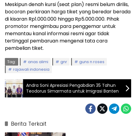
Meskipun denah kursi (seat plan) resmi belum dirilis,
bocoran perkiraan harga tiket yang beredar berada
di kisaran Rp1.000.000 hingga Rp5.000.000. Pihak
promotor mengimbau para penggemar untuk
memantau kanal informasi resmi agar tidak
tertinggal pembaruan mengenai tata cara
pembelian tiket.
Tag:
anas alimi
gnr
guns n roses
rajawali indonesia
Andra Soni Apresiasi Pengabdian 35 Tahun
Teodorus Simarmata untuk Imigrasi Banten
Berita Terkait