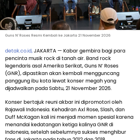
Guns N' Roses Resmi Kembali ke Jakarta 21 November 2026
detak.co.id,
JAKARTA — Kabar gembira bagi para
pencinta musik rock di tanah air. Band rock
legendaris asal Amerika Serikat, Guns N’ Roses
(GNR), dipastikan akan kembali mengguncang
panggung ibu kota lewat konser megah yang
dijadwalkan pada Sabtu, 21 November 2026.
Konser bertajuk reuni akbar ini dipromotori oleh
Rajawali Indonesia. Kehadiran Axl Rose, Slash, dan
Duff McKagan kali ini menjadi momen spesial karena
menandai kedatangan ketiga kalinya GNR di
Indonesia, setelah sebelumnya sukses menghibur
fans di Jakarta pada tahun 2012 dan 2018.