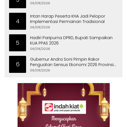
06/08/2026
Intan Harap Peserta KHA Jadi Pelopor
4
Implementasi Permainan Tradisional
06/08/2026
Hadiri Paripurna DPRD, Bupati Sampaikan
5
KUA PPAS 2026
06/08/2026
Gubernur Andra Soni Pimpin Rakor
6
Penguatan Sensus Ekonomi 2026 Provinsi
Banten
06/08/2026