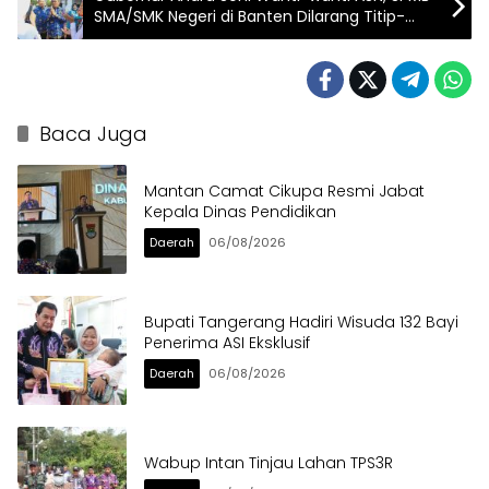
SMA/SMK Negeri di Banten Dilarang Titip-
Menitip
Baca Juga
Mantan Camat Cikupa Resmi Jabat
Kepala Dinas Pendidikan
Daerah
06/08/2026
Bupati Tangerang Hadiri Wisuda 132 Bayi
Penerima ASI Eksklusif
Daerah
06/08/2026
Wabup Intan Tinjau Lahan TPS3R