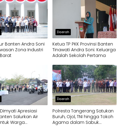
h
Daerah
r Banten Andra Soni
Ketua TP PKK Provinsi Banten
wasan Zona Industri
Tinawati Andra Soni: Keluarga
Barat
Adalah Sekolah Pertama
h
Daerah
imyati Apresiasi
Polresta Tangerang Satukan
anten Salurkan Air
Buruh, Ojol, TNI hingga Tokoh
untuk Warga
Agama dalam Sabuk
pak Kekeringan
Kamtibmas