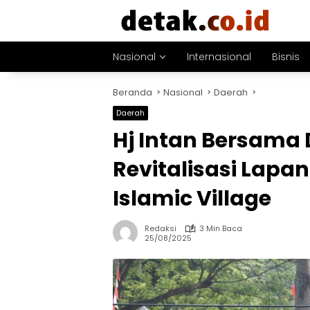
Langsung
ke
konten
Nasional
Internasional
Bisnis
Beranda
Nasional
Daerah
Daerah
Hj Intan Bersama
Revitalisasi Lapa
Islamic Village
Redaksi
3 Min Baca
25/08/2025