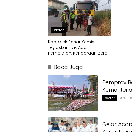
Daerah
Kapolsek Pasar Kemis
Tegaskan Tak Ada
Pembiaran, Kendaraan Berat
di Bahu Jalan Langsung
Ditertibkan
Baca Juga
Pemprov Ba
Kementeri
Daerah
07/08/
…
Gelar Acar
Kepada Pen