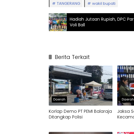
TANGERANG
wakil bupati
Hadiah Jutaan Rupiah, DPC Pa
Voli Ball
Berita Terkait
Daerah
Daera
Korlap Demo PT PEMI Balaraja
Jaksa S
Ditangkap Polisi
Kecamat