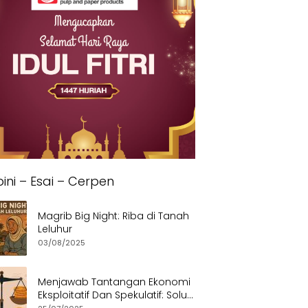
ini – Esai – Cerpen
Magrib Big Night: Riba di Tanah
Leluhur
03/08/2025
Menjawab Tantangan Ekonomi
Eksploitatif Dan Spekulatif: Solusi
Etis dan Berkeadilan