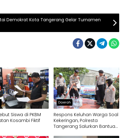
rtai Demokrat Kota Tangerang Gelar Turnamen
h
Daerah
ebut Siswa di PKBM
Respons Keluhan Warga Soal
an Kosambi Fiktif
Kekeringan, Polresta
Tangerang Salurkan Bantuan
Air Bersih ke Panongan