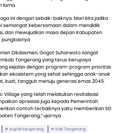
 lama.
a ini dengan sebaik-baiknya. Mari kita jadika
bol semangat kebersamaan dalam mendidik
si, dan mewujudkan masa depan Kabupaten
” pungkasnya
erian Dikdasmen, Gogot Suharwoto sangat
Pemkab Tangerang yang terus berupaya
yang sejalan dengan program-program prioritas
kan ekosistem yang sehat sehingga anak-anak
at, kuat, tangguh menuju generasi emas 2045.
mic Village yang telah melakukan revitalisasi
mpaikan apresiasi juga kepada Pemerintah
rikan contoh terbaiknya yaitu memberikan SD
paten Tangerang,” ujarnya
bupati tangerang
Kab Tangerang