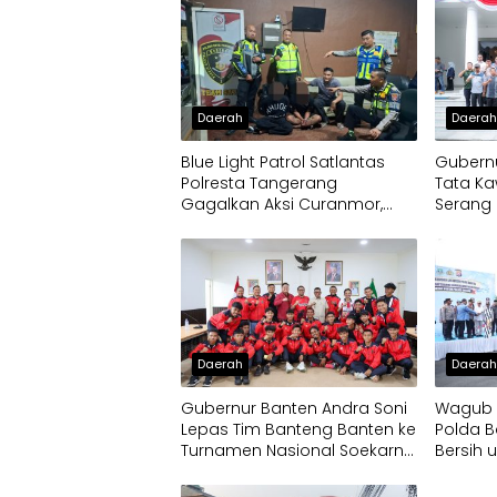
Daerah
Daera
Blue Light Patrol Satlantas
Gubernu
Polresta Tangerang
Tata Ka
Gagalkan Aksi Curanmor,
Serang 
Dua Pria Diamankan
Daerah
Daera
Gubernur Banten Andra Soni
Wagub D
Lepas Tim Banteng Banten ke
Polda B
Turnamen Nasional Soekarno
Bersih 
Cup
Terdam