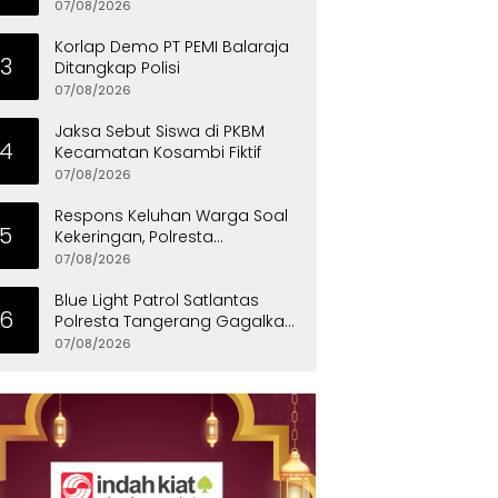
Penyandang Disabilitas
07/08/2026
Korlap Demo PT PEMI Balaraja
3
Ditangkap Polisi
07/08/2026
Jaksa Sebut Siswa di PKBM
4
Kecamatan Kosambi Fiktif
07/08/2026
Respons Keluhan Warga Soal
5
Kekeringan, Polresta
Tangerang Salurkan Bantuan
07/08/2026
Air Bersih ke Panongan
Blue Light Patrol Satlantas
6
Polresta Tangerang Gagalkan
Aksi Curanmor, Dua Pria
07/08/2026
Diamankan