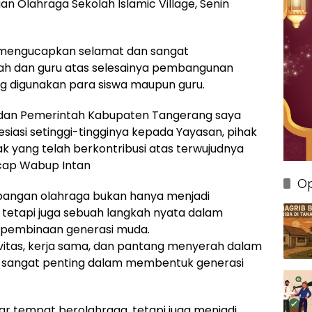
an Olahraga Sekolah Islamic Village, Senin
mengucapkan selamat dan sangat
lah dan guru atas selesainya pembangunan
ng digunakan para siswa maupun guru.
dan Pemerintah Kabupaten Tangerang saya
iasi setinggi-tingginya kepada Yayasan, pihak
ak yang telah berkontribusi atas terwujudnya
 ucap Wabup Intan
Op
lapangan olahraga bukan hanya menjadi
, tetapi juga sebuah langkah nyata dalam
 pembinaan generasi muda.
ortivitas, kerja sama, dan pantang menyerah dalam
ng sangat penting dalam membentuk generasi
ar tempat berolahraga, tetapi juga menjadi