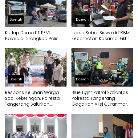
Daerah
Daerah
Korlap Demo PT PEMI
Jaksa Sebut Siswa di PKBM
Balaraja Ditangkap Polisi
Kecamatan Kosambi Fiktif
Daerah
Daerah
Respons Keluhan Warga
Blue Light Patrol Satlantas
Soal Kekeringan, Polresta
Polresta Tangerang
Tangerang Salurkan
Gagalkan Aksi Curanmor,
Bantuan Air Bersih ke
Dua Pria Diamankan
Panongan