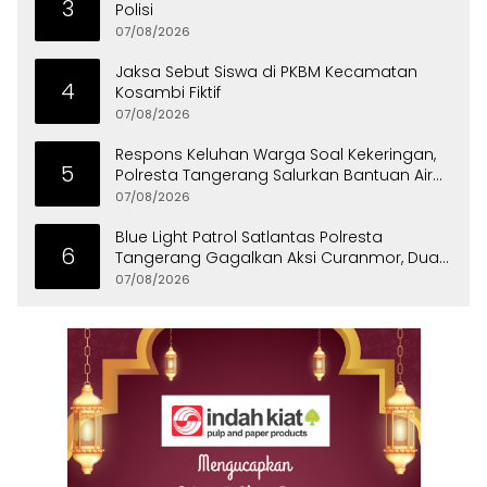
3
Polisi
07/08/2026
Jaksa Sebut Siswa di PKBM Kecamatan
4
Kosambi Fiktif
07/08/2026
Respons Keluhan Warga Soal Kekeringan,
5
Polresta Tangerang Salurkan Bantuan Air
Bersih ke Panongan
07/08/2026
Blue Light Patrol Satlantas Polresta
6
Tangerang Gagalkan Aksi Curanmor, Dua
Pria Diamankan
07/08/2026