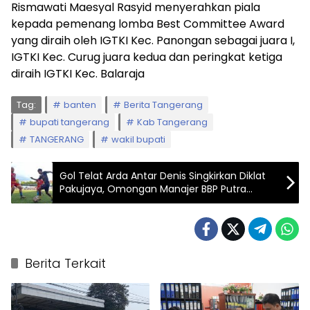
Rismawati Maesyal Rasyid menyerahkan piala
kepada pemenang lomba Best Committee Award
yang diraih oleh IGTKI Kec. Panongan sebagai juara I,
IGTKI Kec. Curug juara kedua dan peringkat ketiga
diraih IGTKI Kec. Balaraja
Tag:
banten
Berita Tangerang
bupati tangerang
Kab Tangerang
TANGERANG
wakil bupati
Gol Telat Arda Antar Denis Singkirkan Diklat
Pakujaya, Omongan Manajer BBP Putra
Terbukti Mujarab
Berita Terkait