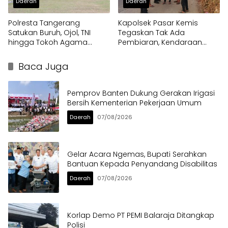
Daerah
Daerah
Polresta Tangerang
Kapolsek Pasar Kemis
Satukan Buruh, Ojol, TNI
Tegaskan Tak Ada
hingga Tokoh Agama
Pembiaran, Kendaraan
dalam Sabuk Kamtibmas
Berat di Bahu Jalan
Langsung Ditertibkan
Baca Juga
Pemprov Banten Dukung Gerakan Irigasi
Bersih Kementerian Pekerjaan Umum
Daerah
07/08/2026
Gelar Acara Ngemas, Bupati Serahkan
Bantuan Kepada Penyandang Disabilitas
Daerah
07/08/2026
Korlap Demo PT PEMI Balaraja Ditangkap
Polisi