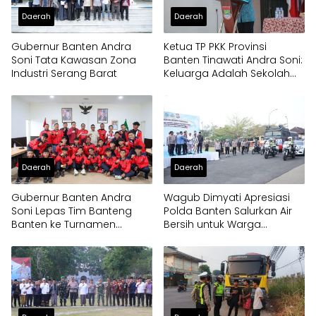
Daerah
Daerah
Gubernur Banten Andra
Ketua TP PKK Provinsi
Soni Tata Kawasan Zona
Banten Tinawati Andra Soni:
Industri Serang Barat
Keluarga Adalah Sekolah
Pertama
Daerah
Daerah
Gubernur Banten Andra
Wagub Dimyati Apresiasi
Soni Lepas Tim Banteng
Polda Banten Salurkan Air
Banten ke Turnamen
Bersih untuk Warga
Nasional Soekarno Cup
Terdampak Kekeringan