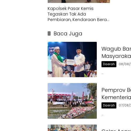
Kapolsek Pasar Kemis
Tegaskan Tak Ada
Pembiaran, Kendaraan Berat
di Bahu Jalan Langsung
Ditertibkan
Baca Juga
Wagub Ban
Masyaraka
Daerah
08/08/
…
Pemprov Ba
Kementeri
Daerah
07/08/
…