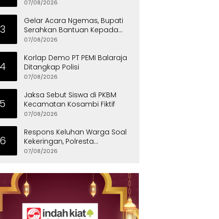
Kementerian Pekerjaan Umum
07/08/2026
Gelar Acara Ngemas, Bupati
3
Serahkan Bantuan Kepada
Penyandang Disabilitas
07/08/2026
Korlap Demo PT PEMI Balaraja
4
Ditangkap Polisi
07/08/2026
Jaksa Sebut Siswa di PKBM
5
Kecamatan Kosambi Fiktif
07/08/2026
Respons Keluhan Warga Soal
6
Kekeringan, Polresta
Tangerang Salurkan Bantuan
07/08/2026
Air Bersih ke Panongan