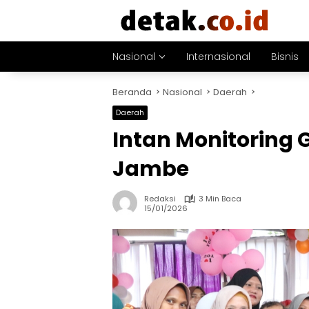
Langsung
ke
konten
Nasional
Internasional
Bisnis
Beranda
Nasional
Daerah
Daerah
Intan Monitoring 
Jambe
Redaksi
3 Min Baca
15/01/2026