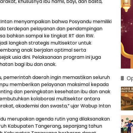
akat, khususnya ibu hamil, bayi, dan balita,
 Intan menyampaikan bahwa Posyandu memiliki
arda terdepan pelayanan dan pendampingan
sa bahkan sampai ke tingkat RT dan RW.
di langkah strategis multisektor untuk
mbang anak berjalan optimal serta
ak usia dini. Pelaksanaan program ini juga
tan bagi ibu dan anak.
, pemerintah daerah ingin memastikan seluruh
Op
 mampu memberikan pelayanan maksimal kepada
nting dan peningkatan kesehatan ibu dan anak
i membutuhkan kolaborasi multisektor antara
akat, akademisi dan swasta,” ujar Wabup Intan
ndu merupakan agenda rutin yang dilaksanakan
luruh Kabupaten Tangerang, sepanjang tahun