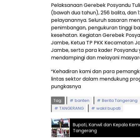
Pelaksanaan Gerebek Posyandu Tul
(bawah dua tahun), 256 balita, dan 1
pelayanannya. Seluruh sasaran men
penimbangan, pengukuran tinggi bad
kesehatan. Kegiatan Gerebek Posyand
Jambe, Ketua TP PKK Kecamatan Ja
Jambe, serta para kader Posyandu y
mendampingi dan melayani masyar
“Kehadiran kami dan para pemangku 
lintas sektor dalam mendukung pro
pungkasnya
Tag:
banten
Berita Tangerang
TANGERANG
wakil bupati
Bupati, Kanwil dan Kepala Kem
Tangerang