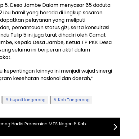
ip 5, Desa Jambe Dalam menyasar 65 daduta
2 ibu hamil yang berada di lingkup sasaran
dapatkan pelayanan yang meliputi
an, pemantauan status gizi, serta konsultasi
u Tulip 5 ini juga turut dihadiri oleh Camat
mbe, Kepala Desa Jambe, Ketua TP PKK Desa
ang selama ini berperan aktif dalam
akat.
kepentingan lainnya ini menjadi wujud sinergi
gram kesehatan nasional dan daerah,”
bupati tangerang
Kab Tangerang
enag Hadiri Peresmian MTS Negeri 8 Kab