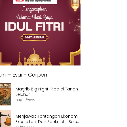
ini – Esai – Cerpen
Magrib Big Night: Riba di Tanah
Leluhur
03/08/2025
Menjawab Tantangan Ekonomi
Eksploitatif Dan Spekulatif: Solusi
Etis dan Berkeadilan