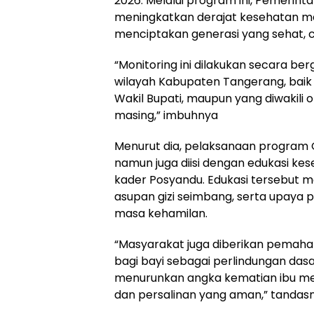
2026. Melalui program ini, Pemeri
meningkatkan derajat kesehatan ma
menciptakan generasi yang sehat, c
“Monitoring ini dilakukan secara berg
wilayah Kabupaten Tangerang, baik 
Wakil Bupati, maupun yang diwakil
masing,” imbuhnya
Menurut dia, pelaksanaan program G
namun juga diisi dengan edukasi kes
kader Posyandu. Edukasi tersebut 
asupan gizi seimbang, serta upaya 
masa kehamilan.
“Masyarakat juga diberikan pemaha
bagi bayi sebagai perlindungan das
menurunkan angka kematian ibu mel
dan persalinan yang aman,” tandas