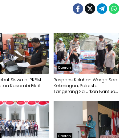
h
Daerah
ebut Siswa di PKBM
Respons Keluhan Warga Soal
an Kosambi Fiktif
Kekeringan, Polresta
Tangerang Salurkan Bantuan
Air Bersih ke Panongan
h
Daerah