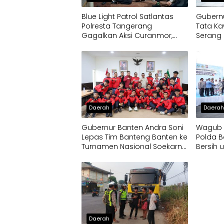
Blue Light Patrol Satlantas
Gubernu
Polresta Tangerang
Tata Ka
Gagalkan Aksi Curanmor,
Serang 
Dua Pria Diamankan
Daerah
Daera
Gubernur Banten Andra Soni
Wagub D
Lepas Tim Banteng Banten ke
Polda B
Turnamen Nasional Soekarno
Bersih 
Cup
Terdam
Daerah