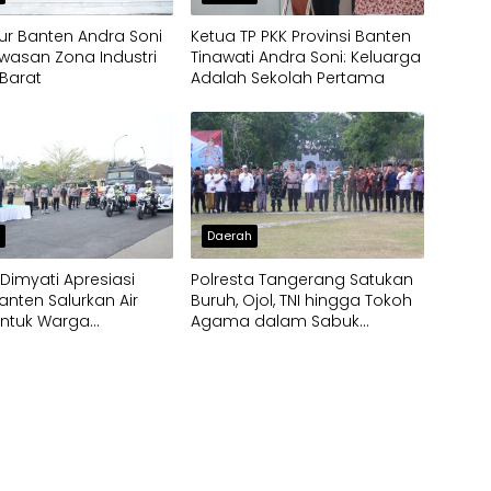
r Banten Andra Soni
Ketua TP PKK Provinsi Banten
wasan Zona Industri
Tinawati Andra Soni: Keluarga
Barat
Adalah Sekolah Pertama
h
Daerah
imyati Apresiasi
Polresta Tangerang Satukan
anten Salurkan Air
Buruh, Ojol, TNI hingga Tokoh
untuk Warga
Agama dalam Sabuk
pak Kekeringan
Kamtibmas