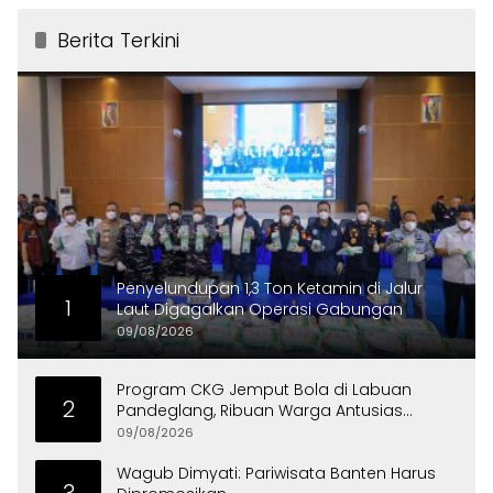
Berita Terkini
Penyelundupan 1,3 Ton Ketamin di Jalur
1
Laut Digagalkan Operasi Gabungan
09/08/2026
Program CKG Jemput Bola di Labuan
2
Pandeglang, Ribuan Warga Antusias
Periksa Kesehatan
09/08/2026
Wagub Dimyati: Pariwisata Banten Harus