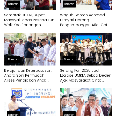
Daerah
Daerah
Semarak HUT RI, Bupati
Wagub Banten Achmad
Maesyal Lepas Peserta Fun
Dimyati Dorong
Walk Kec Panongan
Pengembangan Atlet Catur
Sejak Dini
Daerah
Daerah
Belajar dari Keterbatasan,
Serang Fair 2026 Jadi
Andra Soni Permudah
Etalase UMKM, Sekda Deden
Akses Pendidikan Anak-
Ajak Masyarakat Cintai
anak di Banten
Produk Lokal
Daerah
Daerah