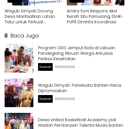
Wagub Dimyati Dorong
Andra Soni Respons Aksi
Desa Manfaatkan Lahan
Bersih Situ Pamulang, DLHK-
Tidur untuk Perkuat
PUPR Diminta Koordinasi
Kemandirian
Baca Juga
Program CKG Jemput Bola di Labuan
Pandeglang, Ribuan Warga Antusias
Periksa Kesehatan
Daerah
09/08/2026
Wagub Dimyati: Pariwisata Banten Harus
Dipromosikan
Daerah
09/08/2026
Dewa United Basketball Academy jadi
Wadah Pembinaan Talenta Muda Banten