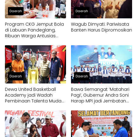
Daerah
Daerah
Program CKG Jemput Bola
Wagub Dimyati: Pariwisata
di Labuan Pandeglang,
Banten Harus Dipromosikan
Ribuan Warga Antusias
Periksa Kesehatan
Daerah
Daerah
Dewa United Basketball
Bawa Semangat ‘Matahari
Academy jadi Wadah
Pagi’, Gubernur Andra Soni
Pembinaan Talenta Muda
Harap MPI jadi Jembatan
Banten
Aspirasi Warga Banten