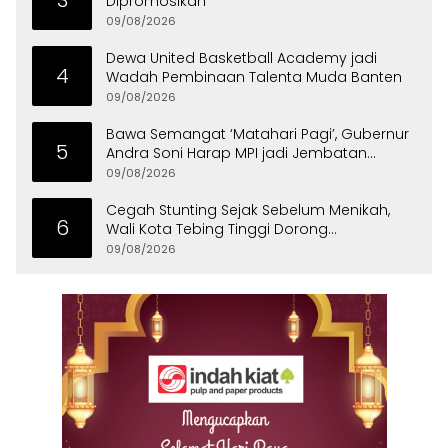
3
Dipromosikan
09/08/2026
Dewa United Basketball Academy jadi
4
Wadah Pembinaan Talenta Muda Banten
09/08/2026
Bawa Semangat ‘Matahari Pagi’, Gubernur
5
Andra Soni Harap MPI jadi Jembatan
Aspirasi Warga Banten
09/08/2026
Cegah Stunting Sejak Sebelum Menikah,
6
Wali Kota Tebing Tinggi Dorong
Optimalisasi SP3 Catin
09/08/2026