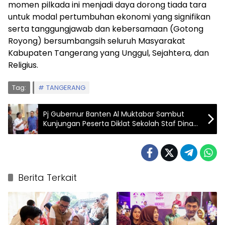
momen pilkada ini menjadi daya dorong tiada tara
untuk modal pertumbuhan ekonomi yang signifikan
serta tanggungjawab dan kebersamaan (Gotong
Royong) bersumbangsih seluruh Masyarakat
Kabupaten Tangerang yang Unggul, Sejahtera, dan
Religius.
Tag:
TANGERANG
Pj Gubernur Banten Al Muktabar Sambut
Kunjungan Peserta Diklat Sekolah Staf Dinas
Luar Negeri Kemenlu RI
Berita Terkait