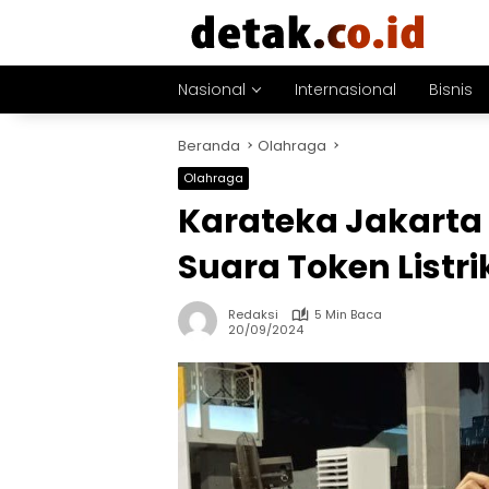
Langsung
ke
konten
Nasional
Internasional
Bisnis
Beranda
Olahraga
Olahraga
Karateka Jakarta 
Suara Token Listr
Redaksi
5 Min Baca
20/09/2024