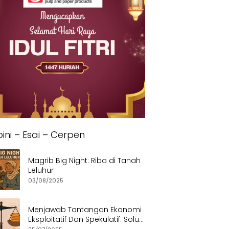
ini – Esai – Cerpen
Magrib Big Night: Riba di Tanah
Leluhur
03/08/2025
Menjawab Tantangan Ekonomi
Eksploitatif Dan Spekulatif: Solusi
Etis dan Berkeadilan