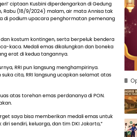
eri’ ciptaan Kusbini diperdengarkan di Gedung
, Rabu (18/9/2024) malam, air mata Annisa tak
erada di podium upacara penghormatan pemenang
dan kostum kontingen, serta berpeluk bendera
ca-kaca. Medali emas dikalungkan dan boneka
ng erat di kedua tangannya.
turnya, RRI pun langsung menghampirinya.
uka cita, RRI langsung ucapkan selamat atas
Op
uas atas torehan emas perdananya di PON.
akan.
 target saya bisa memberikan medali emas untuk
diri sendiri, keluarga, dan tim DKI Jakarta,”