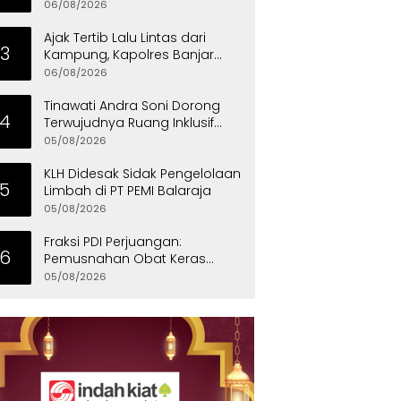
untuk Dukung Investasi
06/08/2026
Ajak Tertib Lalu Lintas dari
3
Kampung, Kapolres Banjar
Turun Langsung Gotong
06/08/2026
Royong Bersama Warga
Tinawati Andra Soni Dorong
4
Terwujudnya Ruang Inklusif
bagi Anak Berkebutuhan
05/08/2026
Khusus
KLH Didesak Sidak Pengelolaan
5
Limbah di PT PEMI Balaraja
05/08/2026
Fraksi PDI Perjuangan:
6
Pemusnahan Obat Keras
Selamatkan Ribuan Generasi
05/08/2026
Muda Tangsel