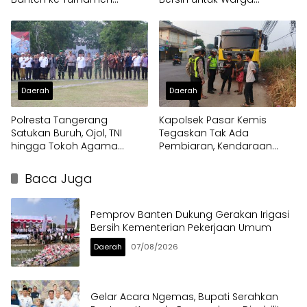
Nasional Soekarno Cup
Terdampak Kekeringan
Daerah
Daerah
Polresta Tangerang
Kapolsek Pasar Kemis
Satukan Buruh, Ojol, TNI
Tegaskan Tak Ada
hingga Tokoh Agama
Pembiaran, Kendaraan
dalam Sabuk Kamtibmas
Berat di Bahu Jalan
Langsung Ditertibkan
Baca Juga
Pemprov Banten Dukung Gerakan Irigasi
Bersih Kementerian Pekerjaan Umum
Daerah
07/08/2026
Gelar Acara Ngemas, Bupati Serahkan