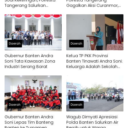
Soal Kekeringan, Polresta
Polresta Tangerang
Tangerang Salurkan
Gagalkan Aksi Curanmor,
Bantuan Air Bersih ke
Dua Pria Diamankan
Panongan
Daerah
Daerah
Gubernur Banten Andra
Ketua TP PKK Provinsi
Soni Tata Kawasan Zona
Banten Tinawati Andra Soni:
Industri Serang Barat
Keluarga Adalah Sekolah
Pertama
Daerah
Daerah
Gubernur Banten Andra
Wagub Dimyati Apresiasi
Soni Lepas Tim Banteng
Polda Banten Salurkan Air
Banten ke Turnamen
Bersih untuk Warga