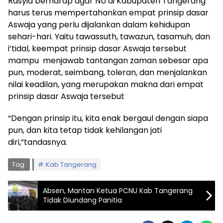
Rasyid berharap agar NU di Kabupaten Tangerang
harus terus mempertahankan empat prinsip dasar
Aswaja yang perlu dijalankan dalam kehidupan
sehari-hari. Yaitu tawassuth, tawazun, tasamuh, dan
i’tidal, keempat prinsip dasar Aswaja tersebut
mampu menjawab tantangan zaman sebesar apa
pun, moderat, seimbang, toleran, dan menjalankan
nilai keadilan, yang merupakan makna dari empat
prinsip dasar Aswaja tersebut
“Dengan prinsip itu, kita enak bergaul dengan siapa
pun, dan kita tetap tidak kehilangan jati
diri,”tandasnya.
Tag:
Kab Tangerang
Absen, Mantan Ketua PCNU Kab Tangerang
Tidak Diundang Panitia