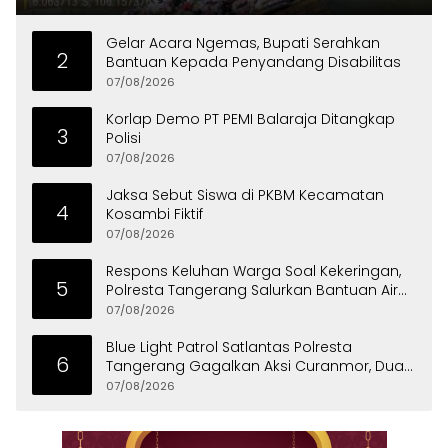
Gelar Acara Ngemas, Bupati Serahkan
2
Bantuan Kepada Penyandang Disabilitas
07/08/2026
Korlap Demo PT PEMI Balaraja Ditangkap
3
Polisi
07/08/2026
Jaksa Sebut Siswa di PKBM Kecamatan
4
Kosambi Fiktif
07/08/2026
Respons Keluhan Warga Soal Kekeringan,
5
Polresta Tangerang Salurkan Bantuan Air
Bersih ke Panongan
07/08/2026
Blue Light Patrol Satlantas Polresta
6
Tangerang Gagalkan Aksi Curanmor, Dua
Pria Diamankan
07/08/2026