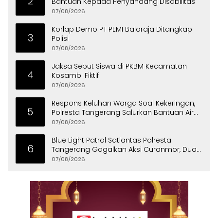
2
Bantuan Kepada Penyandang Disabilitas
07/08/2026
Korlap Demo PT PEMI Balaraja Ditangkap
3
Polisi
07/08/2026
Jaksa Sebut Siswa di PKBM Kecamatan
4
Kosambi Fiktif
07/08/2026
Respons Keluhan Warga Soal Kekeringan,
5
Polresta Tangerang Salurkan Bantuan Air
Bersih ke Panongan
07/08/2026
Blue Light Patrol Satlantas Polresta
6
Tangerang Gagalkan Aksi Curanmor, Dua
Pria Diamankan
07/08/2026