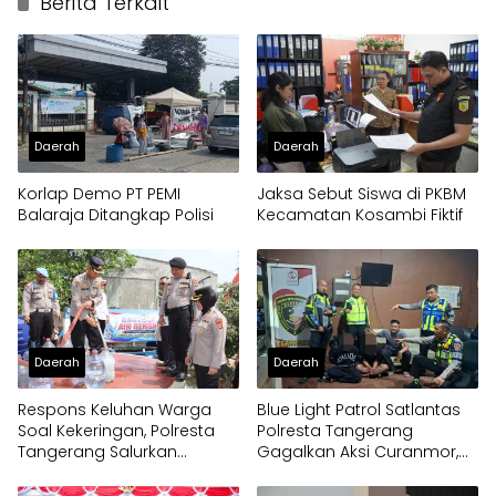
Berita Terkait
Daerah
Daerah
Korlap Demo PT PEMI
Jaksa Sebut Siswa di PKBM
Balaraja Ditangkap Polisi
Kecamatan Kosambi Fiktif
Daerah
Daerah
Respons Keluhan Warga
Blue Light Patrol Satlantas
Soal Kekeringan, Polresta
Polresta Tangerang
Tangerang Salurkan
Gagalkan Aksi Curanmor,
Bantuan Air Bersih ke
Dua Pria Diamankan
Panongan