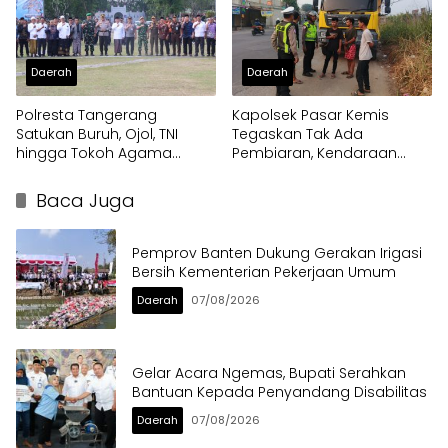
Daerah
Daerah
Polresta Tangerang
Kapolsek Pasar Kemis
Satukan Buruh, Ojol, TNI
Tegaskan Tak Ada
hingga Tokoh Agama
Pembiaran, Kendaraan
dalam Sabuk Kamtibmas
Berat di Bahu Jalan
Langsung Ditertibkan
Baca Juga
Pemprov Banten Dukung Gerakan Irigasi
Bersih Kementerian Pekerjaan Umum
Daerah
07/08/2026
Gelar Acara Ngemas, Bupati Serahkan
Bantuan Kepada Penyandang Disabilitas
Daerah
07/08/2026