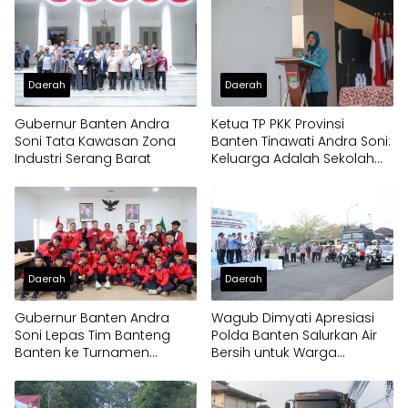
Daerah
Daerah
Gubernur Banten Andra
Ketua TP PKK Provinsi
Soni Tata Kawasan Zona
Banten Tinawati Andra Soni:
Industri Serang Barat
Keluarga Adalah Sekolah
Pertama
Daerah
Daerah
Gubernur Banten Andra
Wagub Dimyati Apresiasi
Soni Lepas Tim Banteng
Polda Banten Salurkan Air
Banten ke Turnamen
Bersih untuk Warga
Nasional Soekarno Cup
Terdampak Kekeringan