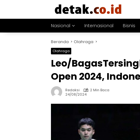
Langsung
ke
konten
Nasional
Internasional
Bisnis
Beranda
Olahraga
Olahraga
Leo/BagasTersingk
Open 2024, Indone
Redaksi
2 Min Baca
24/08/2024