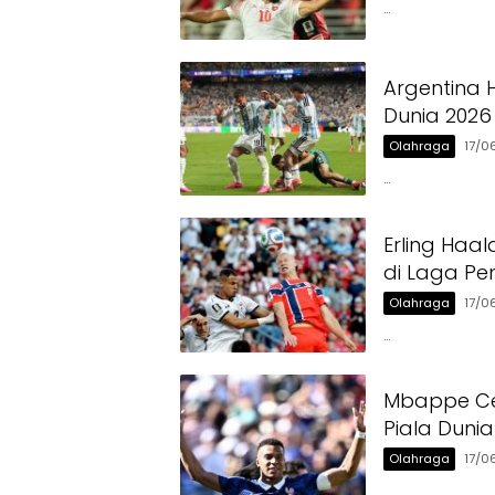
…
Argentina 
Dunia 2026
Olahraga
17/0
…
Erling Haa
di Laga Pe
Olahraga
17/0
…
Mbappe Cet
Piala Duni
Olahraga
17/0
…