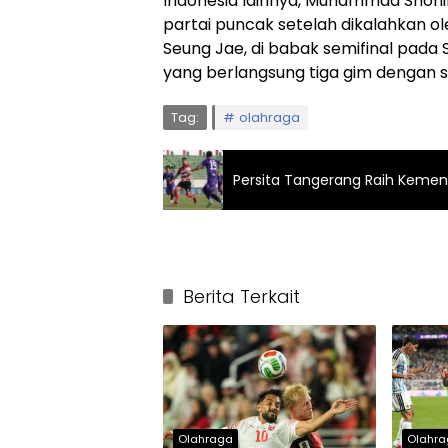
Indonesia lainnya, Muhammad Shohibu
partai puncak setelah dikalahkan o
Seung Jae, di babak semifinal pada 
yang berlangsung tiga gim dengan sko
Tag:
olahraga
Persita Tangerang Raih Kemena
Berita Terkait
Olahraga
Olahr