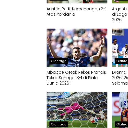
Austria Petik Kemenangan 3-1
Argenti
Atas Yordania
di Laga
2026
Olahraga
Olahr
Mbappe Cetak Rekor, Prancis
Drama G
Tekuk Senegal 3-1 di Piala
2026: G
Dunia 2026
Selamat
Kekalah
Olahraga
Olahr