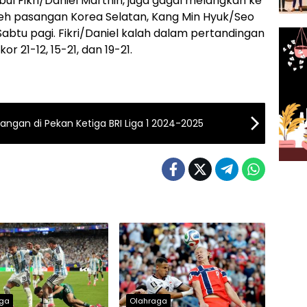
l Fikri/Daniel Marthin, juga gagal melangkah ke
leh pasangan Korea Selatan, Kang Min Hyuk/Seo
Sabtu pagi. Fikri/Daniel kalah dalam pertandingan
r 21-12, 15-21, dan 19-21.
ngan di Pekan Ketiga BRI Liga 1 2024-2025
aga
Olahraga