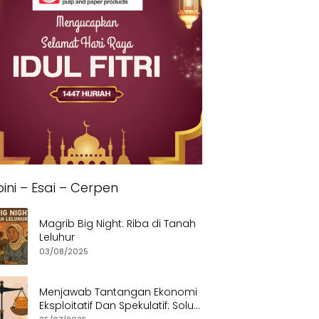
ini – Esai – Cerpen
Magrib Big Night: Riba di Tanah
Leluhur
03/08/2025
Menjawab Tantangan Ekonomi
Eksploitatif Dan Spekulatif: Solusi
Etis dan Berkeadilan