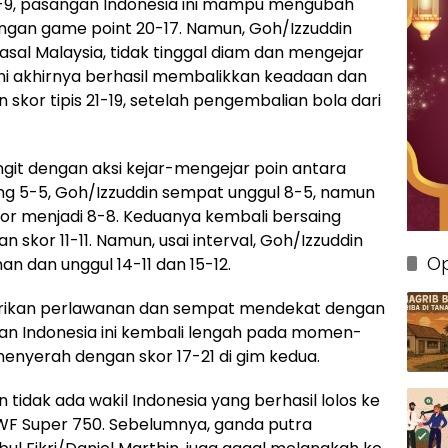
9, pasangan Indonesia ini mampu mengubah
an game point 20-17. Namun, Goh/Izzuddin
al Malaysia, tidak tinggal diam dan mengejar
ini akhirnya berhasil membalikkan keadaan dan
or tipis 21-19, setelah pengembalian bola dari
git dengan aksi kejar-mengejar poin antara
ng 5-5, Goh/Izzuddin sempat unggul 8-5, namun
r menjadi 8-8. Keduanya kembali bersaing
 skor 11-11. Namun, usai interval, Goh/Izzuddin
Op
n dan unggul 14-11 dan 15-12.
ikan perlawanan dan sempat mendekat dengan
gan Indonesia ini kembali lengah pada momen-
enyerah dengan skor 17-21 di gim kedua.
tidak ada wakil Indonesia yang berhasil lolos ke
WF Super 750. Sebelumnya, ganda putra