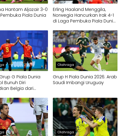
na Hantam Aljazair 3-0
Erling Haaland Menggila,
 Pembuka Piala Dunia
Norwegia Hancurkan Irak 4-1
di Laga Pembuka Piala Dunia
2026
aga
Olahraga
rup G Piala Dunia
Grup H Piala Dunia 2026: Arab
ol Bunuh Diri
Saudi Imbangi Uruguay
kan Belgia dari
an Kontra Mesir
aga
Olahraga