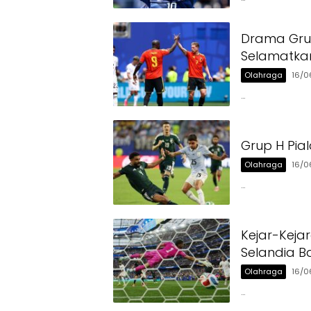
Drama Grup
Selamatkan
Olahraga
16/0
…
Grup H Pia
Olahraga
16/0
…
Kejar-Keja
Selandia Ba
Olahraga
16/0
…