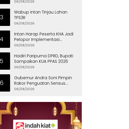
Eksklusif
06/08/2026
Wabup Intan Tinjau Lahan
3
TPS3R
06/08/2026
Intan Harap Peserta KHA Jadi
4
Pelopor Implementasi
Permainan Tradisional
06/08/2026
Hadiri Paripurna DPRD, Bupati
5
Sampaikan KUA PPAS 2026
06/08/2026
Gubernur Andra Soni Pimpin
6
Rakor Penguatan Sensus
Ekonomi 2026 Provinsi Banten
06/08/2026