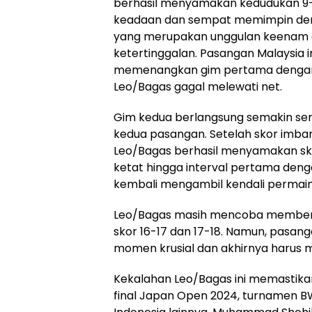
berhasil menyamakan kedudukan 9-
keadaan dan sempat memimpin deng
yang merupakan unggulan keenam as
ketertinggalan. Pasangan Malaysia 
memenangkan gim pertama dengan sk
Leo/Bagas gagal melewati net.
Gim kedua berlangsung semakin sen
kedua pasangan. Setelah skor imba
Leo/Bagas berhasil menyamakan sko
ketat hingga interval pertama dengan
kembali mengambil kendali permaina
Leo/Bagas masih mencoba member
skor 16-17 dan 17-18. Namun, pasan
momen krusial dan akhirnya harus m
Kekalahan Leo/Bagas ini memastikan 
final Japan Open 2024, turnamen B