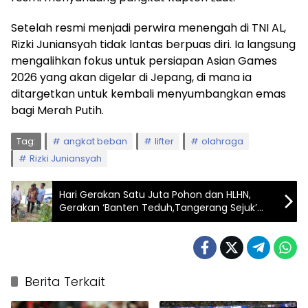
Setelah resmi menjadi perwira menengah di TNI AL,
Rizki Juniansyah tidak lantas berpuas diri. Ia langsung
mengalihkan fokus untuk persiapan Asian Games
2026 yang akan digelar di Jepang, di mana ia
ditargetkan untuk kembali menyumbangkan emas
bagi Merah Putih.
Tag:
angkat beban
lifter
olahraga
Rizki Juniansyah
Hari Gerakan Satu Juta Pohon dan HLHN,
Gerakan ‘Banten Teduh,Tangerang Sejuk’
Tanam 5.000 Pohon
Berita Terkait