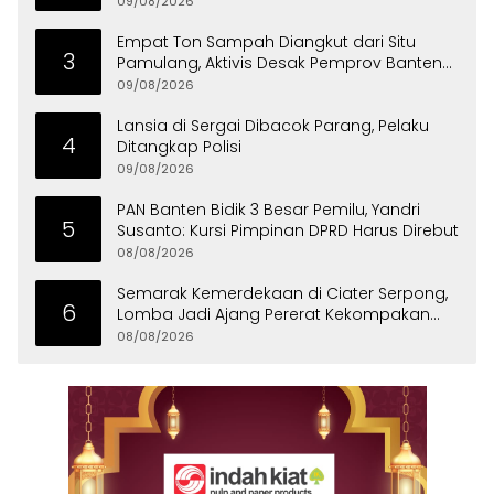
09/08/2026
Empat Ton Sampah Diangkut dari Situ
3
Pamulang, Aktivis Desak Pemprov Banten
Peduli Lingkungan
09/08/2026
Lansia di Sergai Dibacok Parang, Pelaku
4
Ditangkap Polisi
09/08/2026
PAN Banten Bidik 3 Besar Pemilu, Yandri
5
Susanto: Kursi Pimpinan DPRD Harus Direbut
08/08/2026
Semarak Kemerdekaan di Ciater Serpong,
6
Lomba Jadi Ajang Pererat Kekompakan
Warga
08/08/2026