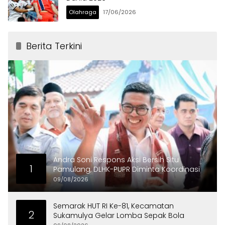
Olahraga
17/06/2026
Berita Terkini
Andra Soni Respons Aksi Bersih Situ
1
Pamulang, DLHK-PUPR Diminta Koordinasi
09/08/2026
Semarak HUT RI Ke-81, Kecamatan
2
Sukamulya Gelar Lomba Sepak Bola