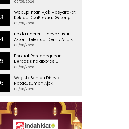
Mensos Tinjau Sekolah Rakyat
08/08/2026
di Curug
Wabup Intan Ajak Masyarakat
3
Kelapa DuaPerkuat Gotong
Royong dan Persatuan
08/08/2026
Polda Banten Didesak Usut
4
Aktor Intelektual Demo Anarkis
di PT PEMI
08/08/2026
Perkuat Pembangunan
5
Berbasis Kolaborasi
Masyarakat, Walikota
08/08/2026
Tangerang Raih LPM Award
2026
Wagub Banten Dimyati
6
Natakusumah Ajak
Masyarakat Teladani Sifat Nabi
08/08/2026
Muhammad