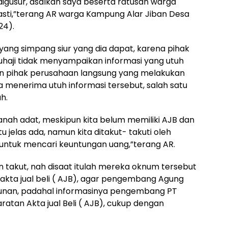
digusur, asalkan saya beserta ratusan warga
pasti,”terang AR warga Kampung Alar Jiban Desa
24).
 yang simpang siur yang dia dapat, karena pihak
aji tidak menyampaikan informasi yang utuh
gin pihak perusahaan langsung yang melakukan
a menerima utuh informasi tersebut, salah satu
h.
 tanah adat, meskipun kita belum memiliki AJB dan
a itu jelas ada, namun kita ditakut- takuti oleh
ntuk mencari keuntungan uang,”terang AR.
 takut, nah disaat itulah mereka oknum tersebut
ta jual beli ( AJB), agar pengembang Agung
nan, padahal informasinya pengembang PT
atan Akta jual Beli ( AJB), cukup dengan