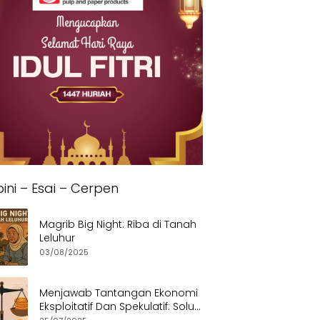
ini – Esai – Cerpen
Magrib Big Night: Riba di Tanah
Leluhur
03/08/2025
Menjawab Tantangan Ekonomi
Eksploitatif Dan Spekulatif: Solusi
Etis dan Berkeadilan