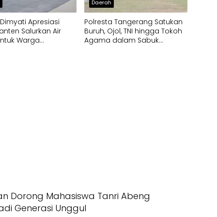
h
Daerah
imyati Apresiasi
Polresta Tangerang Satukan
anten Salurkan Air
Buruh, Ojol, TNI hingga Tokoh
untuk Warga
Agama dalam Sabuk
pak Kekeringan
Kamtibmas
an Dorong Mahasiswa Tanri Abeng
Jadi Generasi Unggul