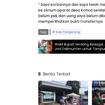
” Saya korbannya dan saya telah m
ke oknum aparat desa Kohod senilai
belum jadi, dan uang saya belum dik
memperlihatkan bukti transfernya.
Tag:
Kab Tangerang
Wakil Bupati Serdang Bedagai
Joni Dalimunten untuk Tampun
Berita Terkait