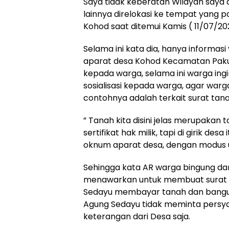
Saya tidak keberatan Wilayah saya 
lainnya direlokasi ke tempat yang 
Kohod saat ditemui Kamis ( 11/07/20
Selama ini kata dia, hanya informasi
aparat desa Kohod Kecamatan Pakuh
kepada warga, selama ini warga in
sosialisasi kepada warga, agar warg
contohnya adalah terkait surat tana
” Tanah kita disini jelas merupakan
sertifikat hak milik, tapi di girik des
oknum aparat desa, dengan modus u
Sehingga kata AR warga bingung dan
menawarkan untuk membuat surat ak
Sedayu membayar tanah dan bangu
Agung Sedayu tidak meminta persyar
keterangan dari Desa saja.