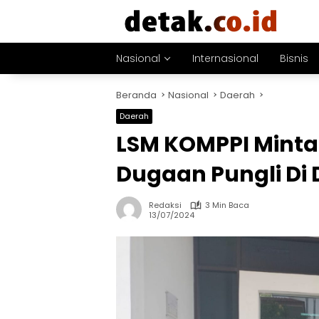
Langsung
ke
konten
Nasional
Internasional
Bisnis
Beranda
Nasional
Daerah
Daerah
LSM KOMPPI Minta 
Dugaan Pungli Di
Redaksi
3 Min Baca
13/07/2024