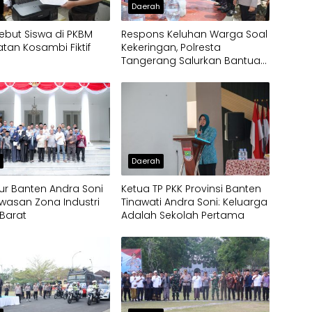
h
Daerah
ebut Siswa di PKBM
Respons Keluhan Warga Soal
an Kosambi Fiktif
Kekeringan, Polresta
Tangerang Salurkan Bantuan
Air Bersih ke Panongan
h
Daerah
r Banten Andra Soni
Ketua TP PKK Provinsi Banten
wasan Zona Industri
Tinawati Andra Soni: Keluarga
Barat
Adalah Sekolah Pertama