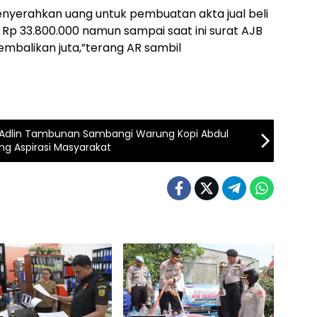
enyerahkan uang untuk pembuatan akta jual beli
 Rp 33.800.000 namun sampai saat ini surat AJB
embalikan juta,”terang AR sambil
, Adlin Tambunan Sambangi Warung Kopi Abdul
g Aspirasi Masyarakat