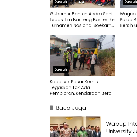
Daerah
Daera
Gubernur Banten Andra Soni
Wagub D
Lepas Tim Banteng Banten ke
Polda B
Turnamen Nasional Soekarno
Bersih 
Cup
Terdam
Daerah
Kapolsek Pasar Kemis
Tegaskan Tak Ada
Pembiaran, Kendaraan Berat
di Bahu Jalan Langsung
Ditertibkan
Baca Juga
Wabup Int
University 