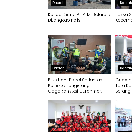
Daerah
Daera
Korlap Demo PT PEMI Balaraja
Jaksa S
Ditangkap Polisi
Kecamat
Daerah
Daera
Blue Light Patrol Satlantas
Gubernu
Polresta Tangerang
Tata Ka
Gagalkan Aksi Curanmor,
Serang 
Dua Pria Diamankan