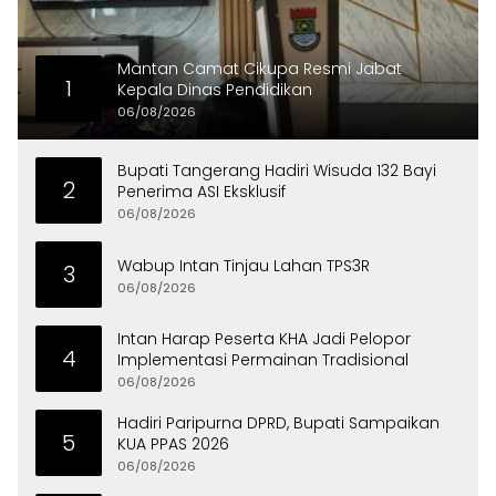
Mantan Camat Cikupa Resmi Jabat
1
Kepala Dinas Pendidikan
06/08/2026
Bupati Tangerang Hadiri Wisuda 132 Bayi
2
Penerima ASI Eksklusif
06/08/2026
Wabup Intan Tinjau Lahan TPS3R
3
06/08/2026
Intan Harap Peserta KHA Jadi Pelopor
4
Implementasi Permainan Tradisional
06/08/2026
Hadiri Paripurna DPRD, Bupati Sampaikan
5
KUA PPAS 2026
06/08/2026