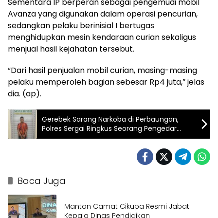
Sementara IP berperan sebagai pengemudi mobil
Avanza yang digunakan dalam operasi pencurian,
sedangkan pelaku berinisial I bertugas
menghidupkan mesin kendaraan curian sekaligus
menjual hasil kejahatan tersebut.
“Dari hasil penjualan mobil curian, masing-masing
pelaku memperoleh bagian sebesar Rp4 juta,” jelas
dia. (ap).
Gerebek Sarang Narkoba di Perbaungan,
Polres Sergai Ringkus Seorang Pengedar
Sabu
Baca Juga
Mantan Camat Cikupa Resmi Jabat
Kepala Dinas Pendidikan