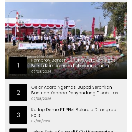
Pemprov Banten Dukung Gerakan Irigasi
1
Bersih Kementerian Pekerjaan Umum
07/08/2026
Gelar Acara Ngemas, Bupati Serahkan
2
Bantuan Kepada Penyandang Disabilitas
07/08/2026
Korlap Demo PT PEMI Balaraja Ditangkap
3
Polisi
07/08/2026
Jaksa Sebut Siswa di PKBM Kecamatan