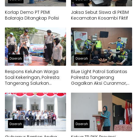
Korlap Demo PT PEMI
Jaksa Sebut Siswa di PKBM
Balaraja Ditangkap Polisi
Kecamatan Kosambi Fiktif
Daerah
Daerah
Respons Keluhan Warga
Blue Light Patrol Satlantas
Soal Kekeringan, Polresta
Polresta Tangerang
Tangerang Salurkan
Gagalkan Aksi Curanmor,
Bantuan Air Bersih ke
Dua Pria Diamankan
Panongan
Daerah
Daerah