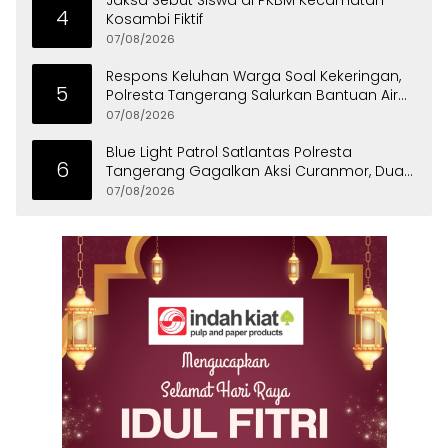
4
Kosambi Fiktif
07/08/2026
Respons Keluhan Warga Soal Kekeringan,
5
Polresta Tangerang Salurkan Bantuan Air
Bersih ke Panongan
07/08/2026
Blue Light Patrol Satlantas Polresta
6
Tangerang Gagalkan Aksi Curanmor, Dua
Pria Diamankan
07/08/2026