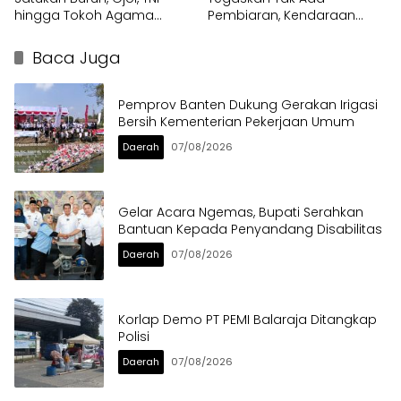
hingga Tokoh Agama
Pembiaran, Kendaraan
dalam Sabuk Kamtibmas
Berat di Bahu Jalan
Langsung Ditertibkan
Baca Juga
Pemprov Banten Dukung Gerakan Irigasi
Bersih Kementerian Pekerjaan Umum
Daerah
07/08/2026
Gelar Acara Ngemas, Bupati Serahkan
Bantuan Kepada Penyandang Disabilitas
Daerah
07/08/2026
Korlap Demo PT PEMI Balaraja Ditangkap
Polisi
Daerah
07/08/2026