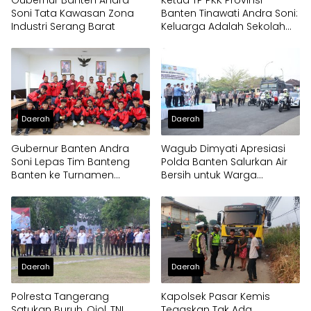
Gubernur Banten Andra
Ketua TP PKK Provinsi
Soni Tata Kawasan Zona
Banten Tinawati Andra Soni:
Industri Serang Barat
Keluarga Adalah Sekolah
Pertama
Daerah
Daerah
Gubernur Banten Andra
Wagub Dimyati Apresiasi
Soni Lepas Tim Banteng
Polda Banten Salurkan Air
Banten ke Turnamen
Bersih untuk Warga
Nasional Soekarno Cup
Terdampak Kekeringan
Daerah
Daerah
Polresta Tangerang
Kapolsek Pasar Kemis
Satukan Buruh, Ojol, TNI
Tegaskan Tak Ada