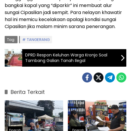
bangkai kapal yang “diparkir” ini membuat alur
sungai Cipasilian jadi sempit. Para nelayan khawatir
hal ini memicu kecelakaan apalagi kondisi sungai
Cipasilian jika malam minim sarana penerangan.
Tag:
TANGERANG
DPRD Respon Keluhan Warga Kronjo Soal
Tambang Galian Tanah Ilegal
Berita Terkait
Daerah
Daerah