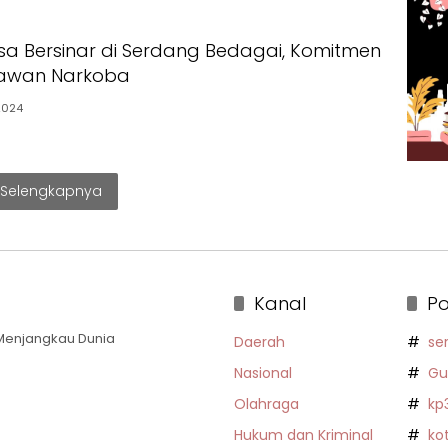
Desa Bersinar di Serdang Bedagai, Komitmen
awan Narkoba
2024
Selengkapnya
Kanal
Po
a Menjangkau Dunia
Daerah
se
Nasional
Gu
Olahraga
kp
Hukum dan Kriminal
ko