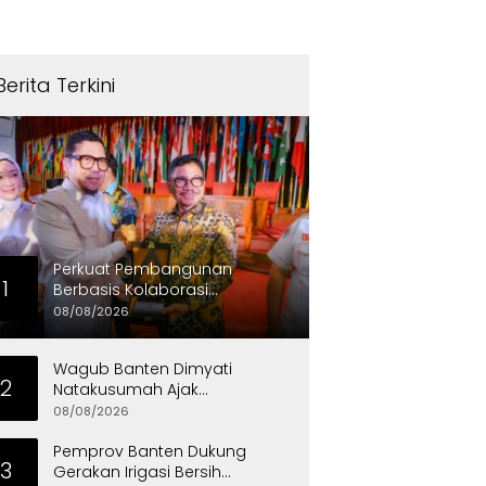
Berita Terkini
Perkuat Pembangunan
1
Berbasis Kolaborasi
Masyarakat, Walikota
08/08/2026
Tangerang Raih LPM Award
2026
Wagub Banten Dimyati
2
Natakusumah Ajak
Masyarakat Teladani Sifat Nabi
08/08/2026
Muhammad
Pemprov Banten Dukung
3
Gerakan Irigasi Bersih