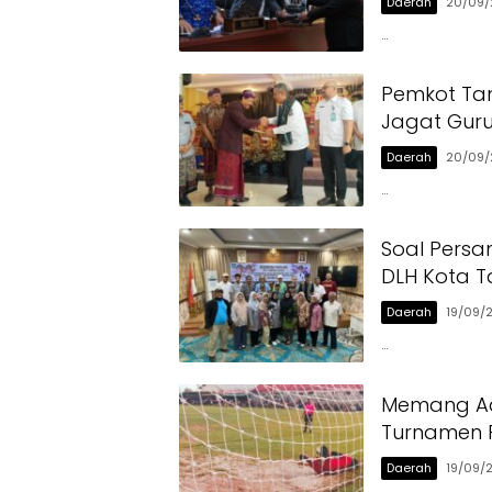
Daerah
20/09/
…
Detak.co.id
Pemkot Tan
Jagat Gur
Daerah
20/09/
…
Soal Pers
DLH Kota Ta
Daerah
19/09/
…
Memang Adu 
Turnamen 
Daerah
19/09/