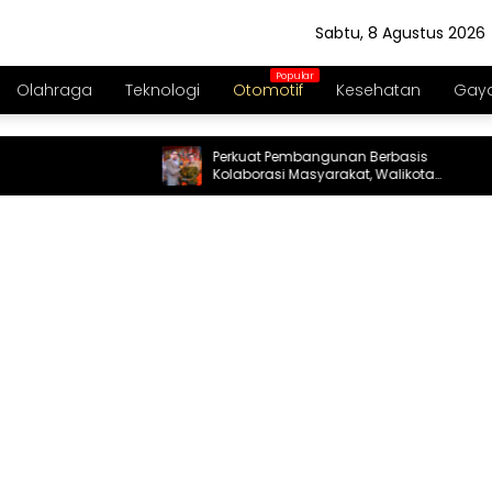
Sabtu, 8 Agustus 2026
Olahraga
Teknologi
Otomotif
Kesehatan
Gaya
Perkuat Pembangunan Berbasis
Kolaborasi Masyarakat, Walikota
Tangerang Raih LPM Award 2026