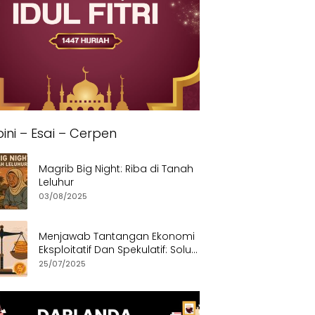
ini – Esai – Cerpen
Magrib Big Night: Riba di Tanah
Leluhur
03/08/2025
Menjawab Tantangan Ekonomi
Eksploitatif Dan Spekulatif: Solusi
Etis dan Berkeadilan
25/07/2025