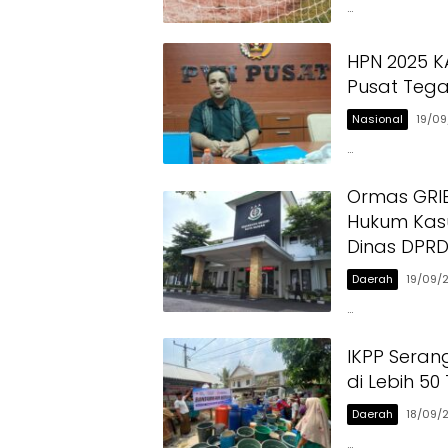
…
HPN 2025 K
Pusat Teg
Nasional
19/0
…
Ormas GRI
Hukum Kas
Dinas DPR
Daerah
19/09/
…
IKPP Seran
di Lebih 50
Daerah
18/09/
…