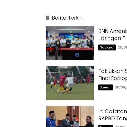
Berita Terkini
BNN Amanka
Jaringan T
Nasional
20/0
…
Taklukkan S
Final Fork
Daerah
20/09/
…
Ini Catata
RAPBD Tang