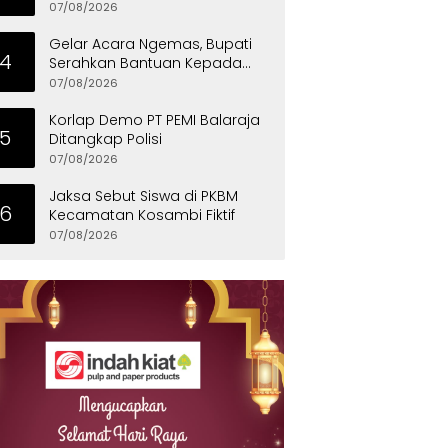
Kementerian Pekerjaan Umum
07/08/2026
Gelar Acara Ngemas, Bupati
4
Serahkan Bantuan Kepada
Penyandang Disabilitas
07/08/2026
Korlap Demo PT PEMI Balaraja
5
Ditangkap Polisi
07/08/2026
Jaksa Sebut Siswa di PKBM
6
Kecamatan Kosambi Fiktif
07/08/2026