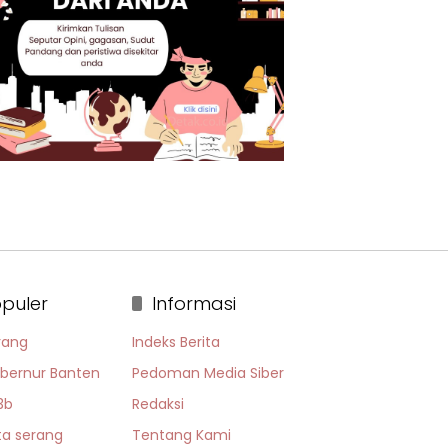
puler
Informasi
rang
Indeks Berita
bernur Banten
Pedoman Media Siber
3b
Redaksi
ta serang
Tentang Kami