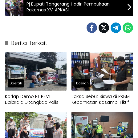
Pj Bupati Tangerang Hadiri Pembukaan
Rakernas XVI APKASI
Berita Terkait
Daerah
Daerah
Korlap Demo PT PEMI
Jaksa Sebut Siswa di PKBM
Balaraja Ditangkap Polisi
Kecamatan Kosambi Fiktif