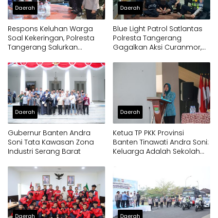
Daerah
Daerah
Respons Keluhan Warga
Blue Light Patrol Satlantas
Soal Kekeringan, Polresta
Polresta Tangerang
Tangerang Salurkan
Gagalkan Aksi Curanmor,
Bantuan Air Bersih ke
Dua Pria Diamankan
Panongan
Daerah
Daerah
Gubernur Banten Andra
Ketua TP PKK Provinsi
Soni Tata Kawasan Zona
Banten Tinawati Andra Soni:
Industri Serang Barat
Keluarga Adalah Sekolah
Pertama
Daerah
Daerah