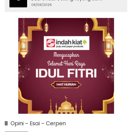
Persatuan
08/08/2026
Opini – Esai – Cerpen