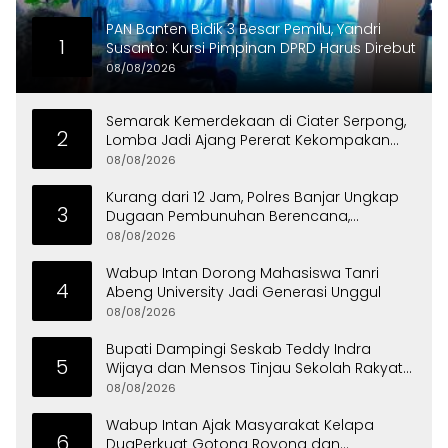
PAN Banten Bidik 3 Besar Pemilu, Yandri
1
Susanto: Kursi Pimpinan DPRD Harus Direbut
08/08/2026
Semarak Kemerdekaan di Ciater Serpong,
2
Lomba Jadi Ajang Pererat Kekompakan
Warga
08/08/2026
Kurang dari 12 Jam, Polres Banjar Ungkap
3
Dugaan Pembunuhan Berencana,
Tersangka Diciduk di Bandung
08/08/2026
Wabup Intan Dorong Mahasiswa Tanri
4
Abeng University Jadi Generasi Unggul
08/08/2026
Bupati Dampingi Seskab Teddy Indra
5
Wijaya dan Mensos Tinjau Sekolah Rakyat
di Curug
08/08/2026
Wabup Intan Ajak Masyarakat Kelapa
6
DuaPerkuat Gotong Royong dan