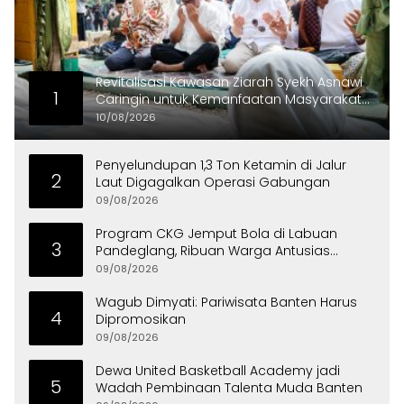
Revitalisasi Kawasan Ziarah Syekh Asnawi
1
Caringin untuk Kemanfaatan Masyarakat
dan Menjaga Nilai Sejarah
10/08/2026
Penyelundupan 1,3 Ton Ketamin di Jalur
2
Laut Digagalkan Operasi Gabungan
09/08/2026
Program CKG Jemput Bola di Labuan
3
Pandeglang, Ribuan Warga Antusias
Periksa Kesehatan
09/08/2026
Wagub Dimyati: Pariwisata Banten Harus
4
Dipromosikan
09/08/2026
Dewa United Basketball Academy jadi
5
Wadah Pembinaan Talenta Muda Banten