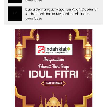
09/08/2026
Bawa Semangat ‘Matahari Pagi’, Gubernur
6
Andra Soni Harap MPI jadi Jembatan
Aspirasi Warga Banten
09/08/2026