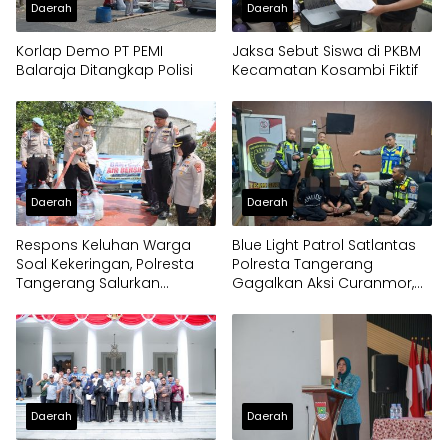
Daerah
Daerah
Korlap Demo PT PEMI
Jaksa Sebut Siswa di PKBM
Balaraja Ditangkap Polisi
Kecamatan Kosambi Fiktif
Daerah
Daerah
Respons Keluhan Warga
Blue Light Patrol Satlantas
Soal Kekeringan, Polresta
Polresta Tangerang
Tangerang Salurkan
Gagalkan Aksi Curanmor,
Bantuan Air Bersih ke
Dua Pria Diamankan
Panongan
Daerah
Daerah