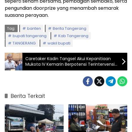
seperti senam bersama, pembagian sembako, serta
pengundian doorprize yang menambah semarak
suasana perayaan.
Tag:
banten
Berita Tangerang
bupati tangerang
Kab Tangerang
TANGERANG
wakil bupati
Caretaker Kadin Tangsel Akui Kepanitiaan
Mukota IV Kemarin Berpotensi Terintervensi
Kandidat Calon
Berita Terkait