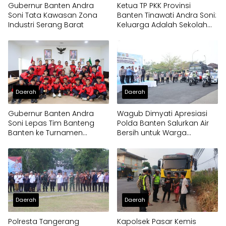
Gubernur Banten Andra
Ketua TP PKK Provinsi
Soni Tata Kawasan Zona
Banten Tinawati Andra Soni:
Industri Serang Barat
Keluarga Adalah Sekolah
Pertama
Daerah
Daerah
Gubernur Banten Andra
Wagub Dimyati Apresiasi
Soni Lepas Tim Banteng
Polda Banten Salurkan Air
Banten ke Turnamen
Bersih untuk Warga
Nasional Soekarno Cup
Terdampak Kekeringan
Daerah
Daerah
Polresta Tangerang
Kapolsek Pasar Kemis