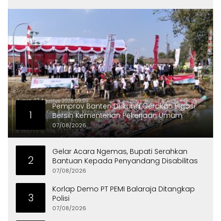
Pemprov Banten Dukung Gerakan Irigasi
1
Bersih Kementerian Pekerjaan Umum
07/08/2026
Gelar Acara Ngemas, Bupati Serahkan
2
Bantuan Kepada Penyandang Disabilitas
07/08/2026
Korlap Demo PT PEMI Balaraja Ditangkap
3
Polisi
07/08/2026