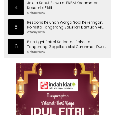
Jaksa Sebut Siswa di PKBM Kecamatan
4
Kosambi Fiktif
07/08/2026
Respons Keluhan Warga Soal Kekeringan,
5
Polresta Tangerang Salurkan Bantuan Air
Bersih ke Panongan
07/08/2026
Blue Light Patrol Satlantas Polresta
6
Tangerang Gagalkan Aksi Curanmor, Dua
Pria Diamankan
07/08/2026