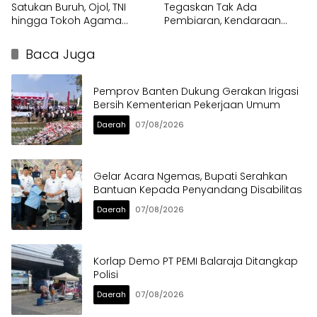
Satukan Buruh, Ojol, TNI
Tegaskan Tak Ada
hingga Tokoh Agama
Pembiaran, Kendaraan
dalam Sabuk Kamtibmas
Berat di Bahu Jalan
Langsung Ditertibkan
Baca Juga
Pemprov Banten Dukung Gerakan Irigasi
Bersih Kementerian Pekerjaan Umum
Daerah
07/08/2026
Gelar Acara Ngemas, Bupati Serahkan
Bantuan Kepada Penyandang Disabilitas
Daerah
07/08/2026
Korlap Demo PT PEMI Balaraja Ditangkap
Polisi
Daerah
07/08/2026