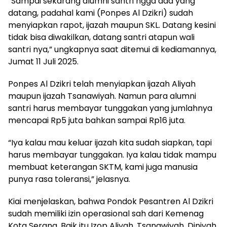
“Sampai sekarang alumni santri ngga ada yang
datang, padahal kami (Ponpes Al Dzikri) sudah
menyiapkan rapot, ijazah maupun SKL. Datang kesini
tidak bisa diwakilkan, datang santri atapun wali
santri nya,” ungkapnya saat ditemui di kediamannya,
Jumat 11 Juli 2025.
Ponpes Al Dzikri telah menyiapkan ijazah Aliyah
maupun ijazah Tsanawiyah. Namun para alumni
santri harus membayar tunggakan yang jumlahnya
mencapai Rp5 juta bahkan sampai Rp16 juta.
“Iya kalau mau keluar ijazah kita sudah siapkan, tapi
harus membayar tunggakan. Iya kalau tidak mampu
membuat keterangan SKTM, kami juga manusia
punya rasa toleransi,” jelasnya.
Kiai menjelaskan, bahwa Pondok Pesantren Al Dzikri
sudah memiliki izin operasional sah dari Kemenag
Kota Serang. Baik itu Izop Aliyah, Tsanawiyah, Diniyah