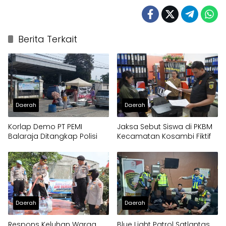
Berita Terkait
Daerah
Daerah
Korlap Demo PT PEMI
Jaksa Sebut Siswa di PKBM
Balaraja Ditangkap Polisi
Kecamatan Kosambi Fiktif
Daerah
Daerah
Respons Keluhan Warga
Blue Light Patrol Satlantas