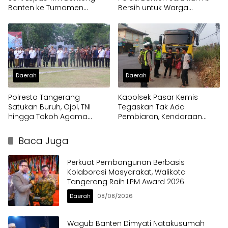
Banten ke Turnamen
Bersih untuk Warga
Nasional Soekarno Cup
Terdampak Kekeringan
Daerah
Daerah
Polresta Tangerang
Kapolsek Pasar Kemis
Satukan Buruh, Ojol, TNI
Tegaskan Tak Ada
hingga Tokoh Agama
Pembiaran, Kendaraan
dalam Sabuk Kamtibmas
Berat di Bahu Jalan
Langsung Ditertibkan
Baca Juga
Perkuat Pembangunan Berbasis
Kolaborasi Masyarakat, Walikota
Tangerang Raih LPM Award 2026
Daerah
08/08/2026
Wagub Banten Dimyati Natakusumah