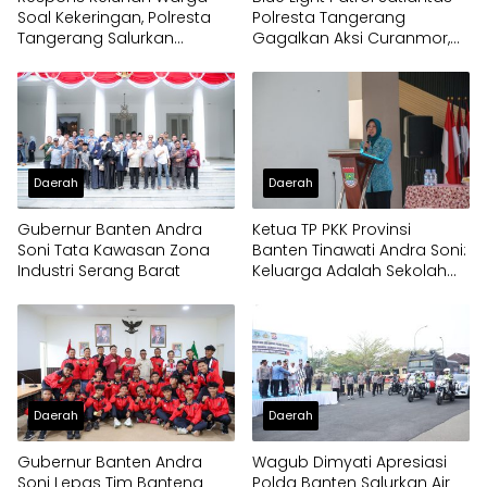
Soal Kekeringan, Polresta
Polresta Tangerang
Tangerang Salurkan
Gagalkan Aksi Curanmor,
Bantuan Air Bersih ke
Dua Pria Diamankan
Panongan
Daerah
Daerah
Gubernur Banten Andra
Ketua TP PKK Provinsi
Soni Tata Kawasan Zona
Banten Tinawati Andra Soni:
Industri Serang Barat
Keluarga Adalah Sekolah
Pertama
Daerah
Daerah
Gubernur Banten Andra
Wagub Dimyati Apresiasi
Soni Lepas Tim Banteng
Polda Banten Salurkan Air