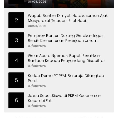
Tangerang Raih LPM Award 2026
08/08/2026
Wagub Banten Dimyati Natakusumah Ajak
2
Masyarakat Teladani Sifat Nabi
Muhammad
08/08/2026
Pemprov Banten Dukung Gerakan Irigasi
3
Bersih Kementerian Pekerjaan Umum
07/08/2026
Gelar Acara Ngemas, Bupati Serahkan
4
Bantuan Kepada Penyandang Disabilitas
07/08/2026
Korlap Demo PT PEMI Balaraja Ditangkap
5
Polisi
07/08/2026
Jaksa Sebut Siswa di PKBM Kecamatan
6
Kosambi Fiktif
07/08/2026