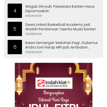
Wagub Dimyati: Pariwisata Banten Harus
4
Dipromosikan
09/08/2026
Dewa United Basketball Academy jadi
5
Wadah Pembinaan Talenta Muda Banten
09/08/2026
Bawa Semangat ‘Matahari Pagi’, Gubernur
6
Andra Soni Harap MPI jadi Jembatan
Aspirasi Warga Banten
09/08/2026