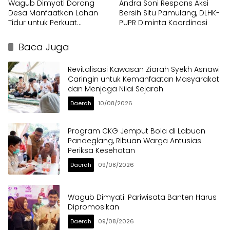
Wagub Dimyati Dorong
Andra Soni Respons Aksi
Desa Manfaatkan Lahan
Bersih Situ Pamulang, DLHK-
Tidur untuk Perkuat
PUPR Diminta Koordinasi
Kemandirian
Baca Juga
Revitalisasi Kawasan Ziarah Syekh Asnawi
Caringin untuk Kemanfaatan Masyarakat
dan Menjaga Nilai Sejarah
Daerah
10/08/2026
Program CKG Jemput Bola di Labuan
Pandeglang, Ribuan Warga Antusias
Periksa Kesehatan
Daerah
09/08/2026
Wagub Dimyati: Pariwisata Banten Harus
Dipromosikan
Daerah
09/08/2026