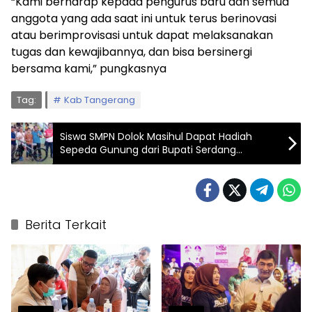
“Kami berharap kepada pengurus baru dan semua
anggota yang ada saat ini untuk terus berinovasi
atau berimprovisasi untuk dapat melaksanakan
tugas dan kewajibannya, dan bisa bersinergi
bersama kami,” pungkasnya
Tag:
Kab Tangerang
Siswa SMPN Dolok Masihul Dapat Hadiah
Sepeda Gunung dari Bupati Serdang
Bedagai
Berita Terkait