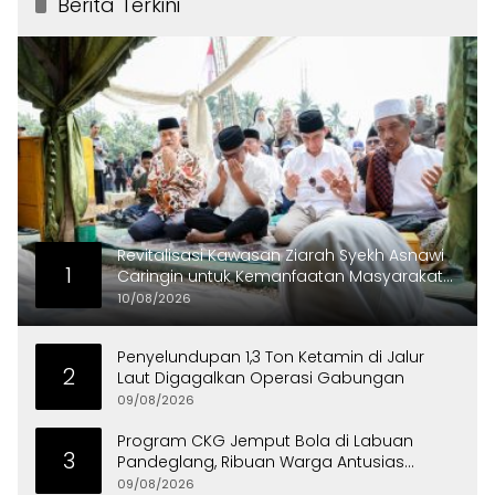
Berita Terkini
Revitalisasi Kawasan Ziarah Syekh Asnawi
1
Caringin untuk Kemanfaatan Masyarakat
dan Menjaga Nilai Sejarah
10/08/2026
Penyelundupan 1,3 Ton Ketamin di Jalur
2
Laut Digagalkan Operasi Gabungan
09/08/2026
Program CKG Jemput Bola di Labuan
3
Pandeglang, Ribuan Warga Antusias
Periksa Kesehatan
09/08/2026