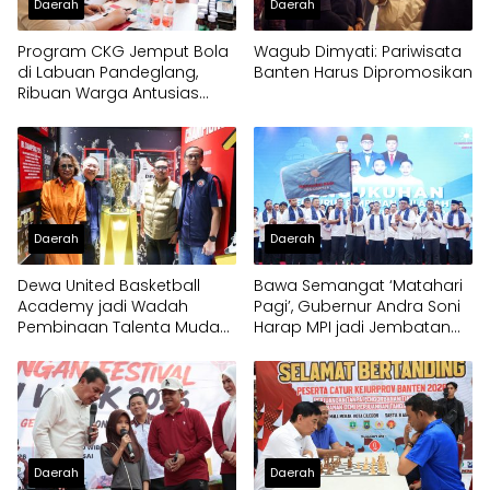
Daerah
Daerah
Program CKG Jemput Bola
Wagub Dimyati: Pariwisata
di Labuan Pandeglang,
Banten Harus Dipromosikan
Ribuan Warga Antusias
Periksa Kesehatan
Daerah
Daerah
Dewa United Basketball
Bawa Semangat ‘Matahari
Academy jadi Wadah
Pagi’, Gubernur Andra Soni
Pembinaan Talenta Muda
Harap MPI jadi Jembatan
Banten
Aspirasi Warga Banten
Daerah
Daerah