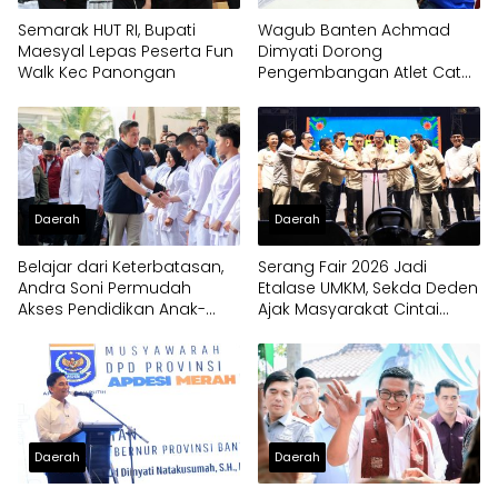
Semarak HUT RI, Bupati
Wagub Banten Achmad
Maesyal Lepas Peserta Fun
Dimyati Dorong
Walk Kec Panongan
Pengembangan Atlet Catur
Sejak Dini
Daerah
Daerah
Belajar dari Keterbatasan,
Serang Fair 2026 Jadi
Andra Soni Permudah
Etalase UMKM, Sekda Deden
Akses Pendidikan Anak-
Ajak Masyarakat Cintai
anak di Banten
Produk Lokal
Daerah
Daerah