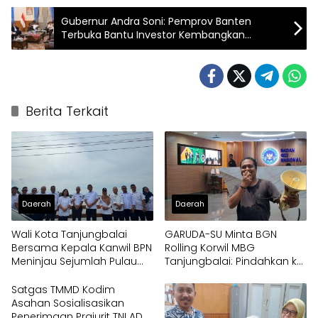
Gubernur Andra Soni: Pemprov Banten
Terbuka Bantu Investor Kembangkan
Kawasan Industri
Berita Terkait
Daerah
Daerah
Wali Kota Tanjungbalai
GARUDA-SU Minta BGN
Bersama Kepala Kanwil BPN
Rolling Korwil MBG
Meninjau Sejumlah Pulau
Tanjungbalai: Pindahkan ke
Milik Pemko
Papua
Satgas TMMD Kodim
Asahan Sosialisasikan
Penerimaan Prajurit TNI AD