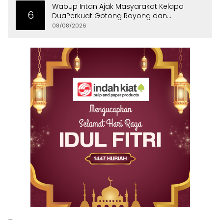
Wabup Intan Ajak Masyarakat Kelapa
6
DuaPerkuat Gotong Royong dan
Persatuan
08/08/2026