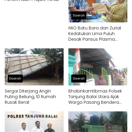
Daerah
IWO Batu Bara dan Zuriat
Kedatukan Lima Puluh
Desak Pansus Plasma
Panggil PT Socfindo, Soroti
Dugaan Penyimpangan
Penerima CPCL
Daerah
Daerah
Sergai Diterjang Angin
Bhabinkamtibmas Polsek
Puting Beliung, 10 Rumah
Tanjung Balai Utara Ajak
Rusak Berat
Warga Pasang Bendera
Merah Putih