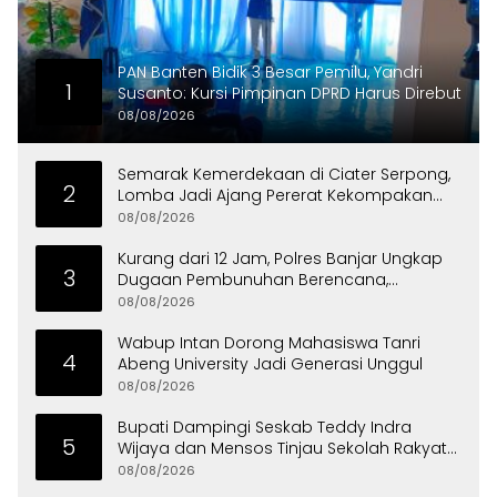
PAN Banten Bidik 3 Besar Pemilu, Yandri
1
Susanto: Kursi Pimpinan DPRD Harus Direbut
08/08/2026
Semarak Kemerdekaan di Ciater Serpong,
2
Lomba Jadi Ajang Pererat Kekompakan
Warga
08/08/2026
Kurang dari 12 Jam, Polres Banjar Ungkap
3
Dugaan Pembunuhan Berencana,
Tersangka Diciduk di Bandung
08/08/2026
Wabup Intan Dorong Mahasiswa Tanri
4
Abeng University Jadi Generasi Unggul
08/08/2026
Bupati Dampingi Seskab Teddy Indra
5
Wijaya dan Mensos Tinjau Sekolah Rakyat
di Curug
08/08/2026