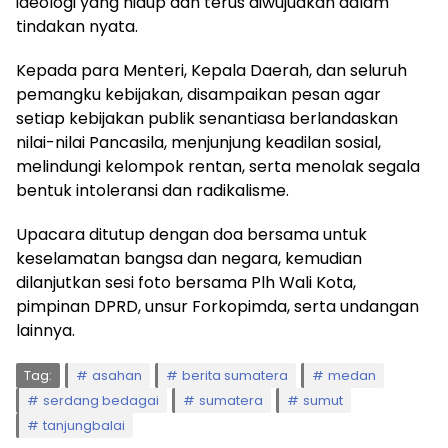
ideologi yang hidup dan terus diwujudkan dalam
tindakan nyata.
Kepada para Menteri, Kepala Daerah, dan seluruh
pemangku kebijakan, disampaikan pesan agar
setiap kebijakan publik senantiasa berlandaskan
nilai-nilai Pancasila, menjunjung keadilan sosial,
melindungi kelompok rentan, serta menolak segala
bentuk intoleransi dan radikalisme.
Upacara ditutup dengan doa bersama untuk
keselamatan bangsa dan negara, kemudian
dilanjutkan sesi foto bersama Plh Wali Kota,
pimpinan DPRD, unsur Forkopimda, serta undangan
lainnya.
Tag:
asahan
berita sumatera
medan
serdang bedagai
sumatera
sumut
tanjungbalai