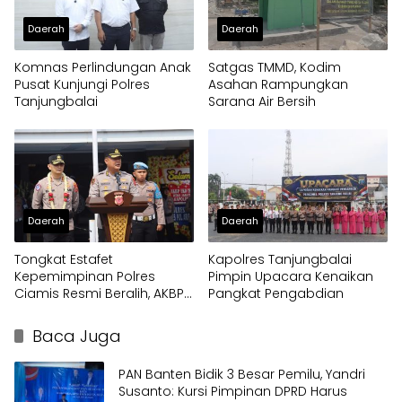
Daerah
Daerah
Komnas Perlindungan Anak
Satgas TMMD, Kodim
Pusat Kunjungi Polres
Asahan Rampungkan
Tanjungbalai
Sarana Air Bersih
Daerah
Daerah
Tongkat Estafet
Kapolres Tanjungbalai
Kepemimpinan Polres
Pimpin Upacara Kenaikan
Ciamis Resmi Beralih, AKBP
Pangkat Pengabdian
Eko Iskandar Siap Lanjutkan
Pengabdian Presisi untuk
Baca Juga
Masyarakat
PAN Banten Bidik 3 Besar Pemilu, Yandri
Susanto: Kursi Pimpinan DPRD Harus