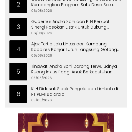
2
Kembangkan Program Satu Desa Satu
Hektare Jagung
06/08/2026
Gubernur Andra Soni dan PLN Perkuat
3
Sinergi Pasokan Listrik untuk Dukung
Investasi
06/08/2026
Ajak Tertib Lalu Lintas dari Kampung,
4
Kapolres Banjar Turun Langsung Gotong
Royong Bersama Warga
06/08/2026
Tinawati Andra Soni Dorong Terwujudnya
5
Ruang Inklusif bagi Anak Berkebutuhan
Khusus
05/08/2026
KLH Didesak Sidak Pengelolaan Limbah di
6
PT PEMI Balaraja
05/08/2026