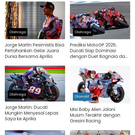
Olahraga
Olahraga
Jorge Martin Pesimistis Bisa
Prediksi MotoGP 2025:
Pertahankan Gelar Juara
Ducati Siap Dominasi
Dunia Bersama Aprilia
dengan Duet Bagnaia dan
Marc Marquez
Olahraga
Otomotif
Jorge Martin: Ducati
Misi Baby Alien Jalani
Mungkin Menyesal Lepas
Musim Terakhir dengan
Saya ke Aprilia
Gresini Racing