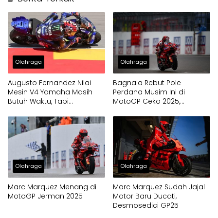
Olahraga
Olahraga
Augusto Fernandez Nilai
Bagnaia Rebut Pole
Mesin V4 Yamaha Masih
Perdana Musim Ini di
Butuh Waktu, Tapi
MotoGP Ceko 2025,
Menjanjikan
Marquez Crash di Akhir Sesi
Olahraga
Olahraga
Marc Marquez Menang di
Marc Marquez Sudah Jajal
MotoGP Jerman 2025
Motor Baru Ducati,
Desmosedici GP25