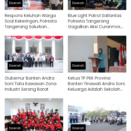
Daerah
Daerah
Respons Keluhan Warga
Blue Light Patrol Satlantas
Soal Kekeringan, Polresta
Polresta Tangerang
Tangerang Salurkan
Gagalkan Aksi Curanmor,
Bantuan Air Bersih ke
Dua Pria Diamankan
Panongan
Daerah
Daerah
Gubernur Banten Andra
Ketua TP PKK Provinsi
Soni Tata Kawasan Zona
Banten Tinawati Andra Soni:
Industri Serang Barat
Keluarga Adalah Sekolah
Pertama
Daerah
Daerah