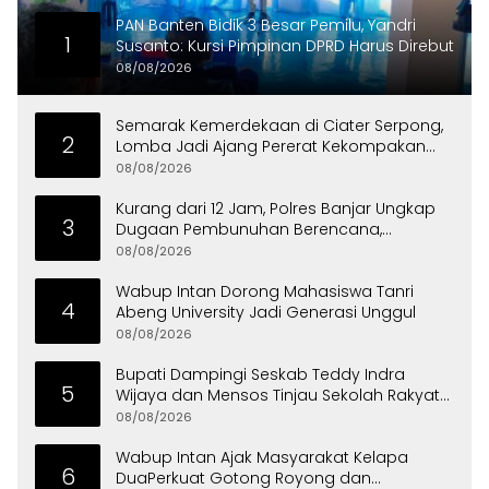
PAN Banten Bidik 3 Besar Pemilu, Yandri
1
Susanto: Kursi Pimpinan DPRD Harus Direbut
08/08/2026
Semarak Kemerdekaan di Ciater Serpong,
2
Lomba Jadi Ajang Pererat Kekompakan
Warga
08/08/2026
Kurang dari 12 Jam, Polres Banjar Ungkap
3
Dugaan Pembunuhan Berencana,
Tersangka Diciduk di Bandung
08/08/2026
Wabup Intan Dorong Mahasiswa Tanri
4
Abeng University Jadi Generasi Unggul
08/08/2026
Bupati Dampingi Seskab Teddy Indra
5
Wijaya dan Mensos Tinjau Sekolah Rakyat
di Curug
08/08/2026
Wabup Intan Ajak Masyarakat Kelapa
6
DuaPerkuat Gotong Royong dan