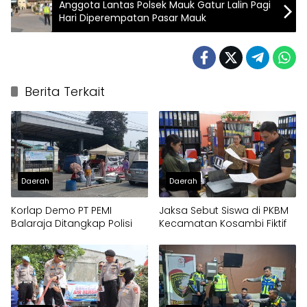
Anggota Lantas Polsek Mauk Gatur Lalin Pagi
Hari Diperempatan Pasar Mauk
Berita Terkait
Daerah
Daerah
Korlap Demo PT PEMI
Jaksa Sebut Siswa di PKBM
Balaraja Ditangkap Polisi
Kecamatan Kosambi Fiktif