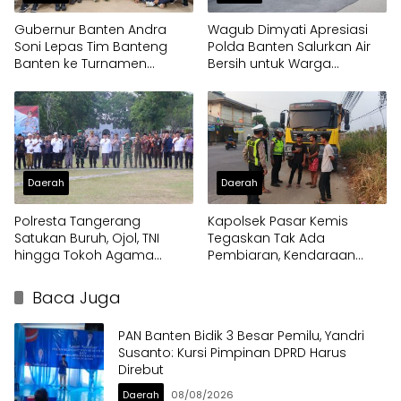
Gubernur Banten Andra
Wagub Dimyati Apresiasi
Soni Lepas Tim Banteng
Polda Banten Salurkan Air
Banten ke Turnamen
Bersih untuk Warga
Nasional Soekarno Cup
Terdampak Kekeringan
Daerah
Daerah
Polresta Tangerang
Kapolsek Pasar Kemis
Satukan Buruh, Ojol, TNI
Tegaskan Tak Ada
hingga Tokoh Agama
Pembiaran, Kendaraan
dalam Sabuk Kamtibmas
Berat di Bahu Jalan
Langsung Ditertibkan
Baca Juga
PAN Banten Bidik 3 Besar Pemilu, Yandri
Susanto: Kursi Pimpinan DPRD Harus
Direbut
Daerah
08/08/2026