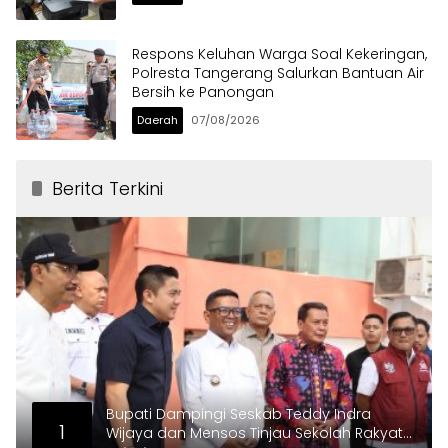
Respons Keluhan Warga Soal Kekeringan,
Polresta Tangerang Salurkan Bantuan Air
Bersih ke Panongan
Daerah
07/08/2026
Berita Terkini
Bupati Dampingi Seskab Teddy Indra
1
Wijaya dan Mensos Tinjau Sekolah Rakyat