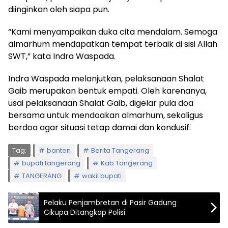
diinginkan oleh siapa pun.
“Kami menyampaikan duka cita mendalam. Semoga
almarhum mendapatkan tempat terbaik di sisi Allah
SWT,” kata Indra Waspada.
Indra Waspada melanjutkan, pelaksanaan Shalat
Gaib merupakan bentuk empati. Oleh karenanya,
usai pelaksanaan Shalat Gaib, digelar pula doa
bersama untuk mendoakan almarhum, sekaligus
berdoa agar situasi tetap damai dan kondusif.
Tag:
banten
Berita Tangerang
bupati tangerang
Kab Tangerang
TANGERANG
wakil bupati
Pelaku Penjambretan di Pasir Gadung
Cikupa Ditangkap Polisi