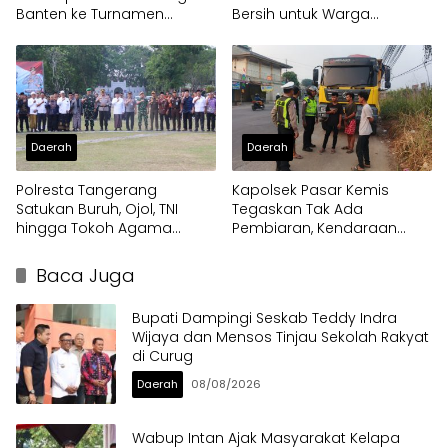
Banten ke Turnamen
Bersih untuk Warga
Nasional Soekarno Cup
Terdampak Kekeringan
Daerah
Daerah
Polresta Tangerang
Kapolsek Pasar Kemis
Satukan Buruh, Ojol, TNI
Tegaskan Tak Ada
hingga Tokoh Agama
Pembiaran, Kendaraan
dalam Sabuk Kamtibmas
Berat di Bahu Jalan
Langsung Ditertibkan
Baca Juga
Bupati Dampingi Seskab Teddy Indra
Wijaya dan Mensos Tinjau Sekolah Rakyat
di Curug
Daerah
08/08/2026
Wabup Intan Ajak Masyarakat Kelapa