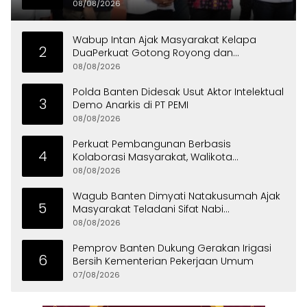
di Curug
08/08/2026
Wabup Intan Ajak Masyarakat Kelapa
2
DuaPerkuat Gotong Royong dan
Persatuan
08/08/2026
Polda Banten Didesak Usut Aktor Intelektual
3
Demo Anarkis di PT PEMI
08/08/2026
Perkuat Pembangunan Berbasis
4
Kolaborasi Masyarakat, Walikota
Tangerang Raih LPM Award 2026
08/08/2026
Wagub Banten Dimyati Natakusumah Ajak
5
Masyarakat Teladani Sifat Nabi
Muhammad
08/08/2026
Pemprov Banten Dukung Gerakan Irigasi
6
Bersih Kementerian Pekerjaan Umum
07/08/2026