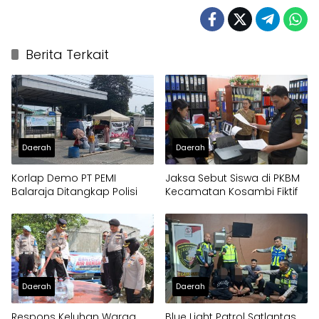
Berita Terkait
Daerah
Daerah
Korlap Demo PT PEMI
Jaksa Sebut Siswa di PKBM
Balaraja Ditangkap Polisi
Kecamatan Kosambi Fiktif
Daerah
Daerah
Respons Keluhan Warga
Blue Light Patrol Satlantas