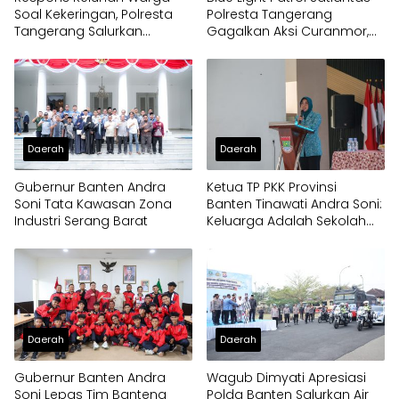
Soal Kekeringan, Polresta
Polresta Tangerang
Tangerang Salurkan
Gagalkan Aksi Curanmor,
Bantuan Air Bersih ke
Dua Pria Diamankan
Panongan
Daerah
Daerah
Gubernur Banten Andra
Ketua TP PKK Provinsi
Soni Tata Kawasan Zona
Banten Tinawati Andra Soni:
Industri Serang Barat
Keluarga Adalah Sekolah
Pertama
Daerah
Daerah
Gubernur Banten Andra
Wagub Dimyati Apresiasi
Soni Lepas Tim Banteng
Polda Banten Salurkan Air