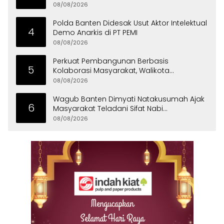
Persatuan
08/08/2026
Polda Banten Didesak Usut Aktor Intelektual
4
Demo Anarkis di PT PEMI
08/08/2026
Perkuat Pembangunan Berbasis
5
Kolaborasi Masyarakat, Walikota
Tangerang Raih LPM Award 2026
08/08/2026
Wagub Banten Dimyati Natakusumah Ajak
6
Masyarakat Teladani Sifat Nabi
Muhammad
08/08/2026