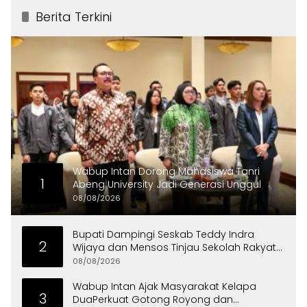
Berita Terkini
Wabup Intan Dorong Mahasiswa Tanri
1
Abeng University Jadi Generasi Unggul
08/08/2026
Bupati Dampingi Seskab Teddy Indra
2
Wijaya dan Mensos Tinjau Sekolah Rakyat
di Curug
08/08/2026
Wabup Intan Ajak Masyarakat Kelapa
3
DuaPerkuat Gotong Royong dan