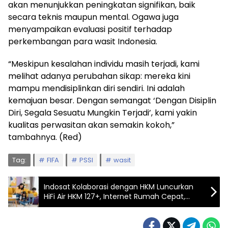
akan menunjukkan peningkatan signifikan, baik
secara teknis maupun mental. Ogawa juga
menyampaikan evaluasi positif terhadap
perkembangan para wasit Indonesia.
“Meskipun kesalahan individu masih terjadi, kami
melihat adanya perubahan sikap: mereka kini
mampu mendisiplinkan diri sendiri. Ini adalah
kemajuan besar. Dengan semangat ‘Dengan Disiplin
Diri, Segala Sesuatu Mungkin Terjadi’, kami yakin
kualitas perwasitan akan semakin kokoh,”
tambahnya. (Red)
Tag:
FIFA
PSSI
wasit
Indosat Kolaborasi dengan HKM Luncurkan
HiFi Air HKM 127+, Internet Rumah Cepat,
Fleksibel dan Hemat