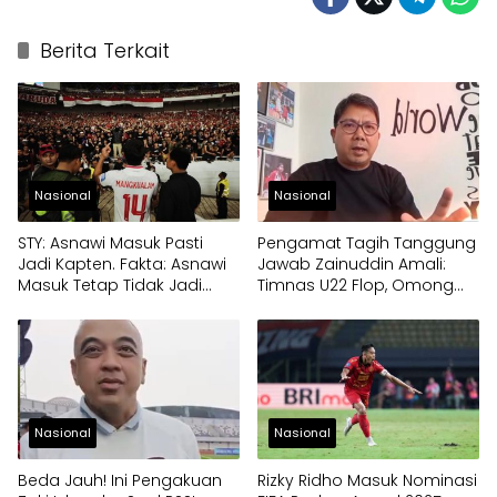
Berita Terkait
Nasional
Nasional
STY: Asnawi Masuk Pasti
Pengamat Tagih Tanggung
Jadi Kapten. Fakta: Asnawi
Jawab Zainuddin Amali:
Masuk Tetap Tidak Jadi
Timnas U22 Flop, Omong
Kapten
Kosong Target Emas SEA
Games 2025
Nasional
Nasional
Beda Jauh! Ini Pengakuan
Rizky Ridho Masuk Nominasi