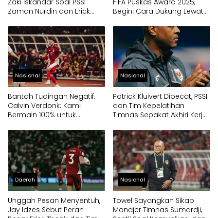
Zaki Iskandar Soal PSSI
FIFA Puskas Award 2025,
Zaman Nurdin dan Erick
Begini Cara Dukung Lewat
Thohir
Voting Online
Nasional
Nasional
Bantah Tudingan Negatif.
Patrick Kluivert Dipecat, PSSI
Calvin Verdonk: Kami
dan Tim Kepelatihan
Bermain 100% untuk
Timnas Sepakat Akhiri Kerja
Indonesia
Sama Lebih Awal
Daerah
Nasional
Unggah Pesan Menyentuh,
Towel Sayangkan Sikap
Jay Idzes Sebut Peran
Manajer Timnas Sumardji,