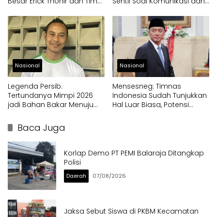
Besar Erick Thohir dan Tim
Sentil Soal Komunikasi dan
untuk Timnas
Framing Publik
Nasional
Nasional
Legenda Persib:
Mensesneg: Timnas
Tertundanya Mimpi 2026
Indonesia Sudah Tunjukkan
jadi Bahan Bakar Menuju
Hal Luar Biasa, Potensi
Piala Dunia 2030
Menuju Piala Dunia
Berikutnya
Baca Juga
Korlap Demo PT PEMI Balaraja Ditangkap
Polisi
Daerah
07/08/2026
Jaksa Sebut Siswa di PKBM Kecamatan