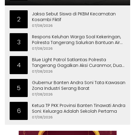
Jaksa Sebut Siswa di PKBM Kecamatan
2
Kosambi Fiktif
07/08/2026
Respons Keluhan Warga Soal Kekeringan,
3
Polresta Tangerang Salurkan Bantuan Air
Bersih ke Panongan
07/08/2026
Blue Light Patrol Satlantas Polresta
4
Tangerang Gagalkan Aksi Curanmor, Dua
Pria Diamankan
07/08/2026
Gubernur Banten Andra Soni Tata Kawasan
5
Zona Industri Serang Barat
07/08/2026
Ketua TP PKK Provinsi Banten Tinawati Andra
6
Soni: Keluarga Adalah Sekolah Pertama
07/08/2026