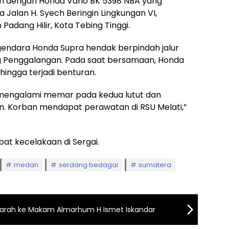
n dengan Honda Vario BK 5398 NBA yang
 Jalan H. Syech Beringin Lingkungan VI,
Padang Hilir, Kota Tebing Tinggi.
gendara Honda Supra hendak berpindah jalur
g Penggalangan. Pada saat bersamaan, Honda
hingga terjadi benturan.
ga mengalami memar pada kedua lutut dan
. Korban mendapat perawatan di RSU Melati,”
bat kecelakaan di Sergai.
medan
serdang bedagai
sumatera
iarah ke Makam Almarhum H Ismet Iskandar