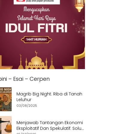
ini – Esai – Cerpen
Magrib Big Night: Riba di Tanah
Leluhur
03/08/2025
Menjawab Tantangan Ekonomi
Eksploitatif Dan Spekulatif: Solusi
Etis dan Berkeadilan