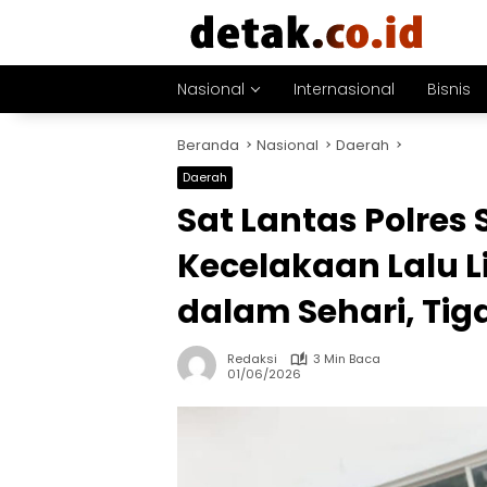
Langsung
ke
konten
Nasional
Internasional
Bisnis
Beranda
Nasional
Daerah
Daerah
Sat Lantas Polres
Kecelakaan Lalu Li
dalam Sehari, Ti
Redaksi
3 Min Baca
01/06/2026