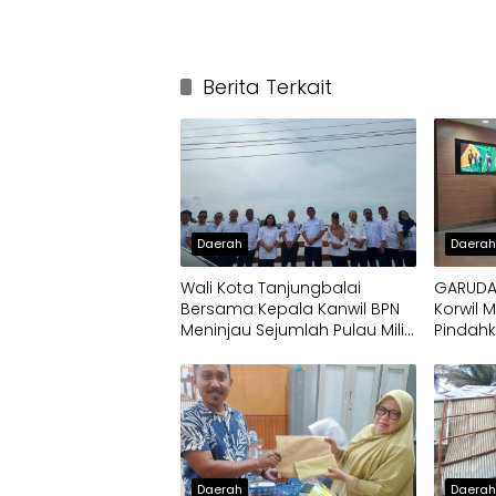
Berita Terkait
Daerah
Daera
Wali Kota Tanjungbalai
GARUDA-
Bersama Kepala Kanwil BPN
Korwil 
Meninjau Sejumlah Pulau Milik
Pindah
Pemko
Daerah
Daera