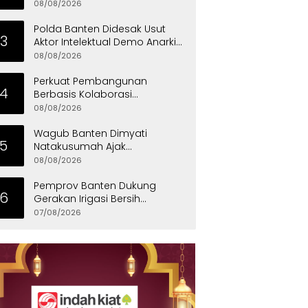
Royong dan Persatuan
08/08/2026
Polda Banten Didesak Usut
3
Aktor Intelektual Demo Anarkis
di PT PEMI
08/08/2026
Perkuat Pembangunan
4
Berbasis Kolaborasi
Masyarakat, Walikota
08/08/2026
Tangerang Raih LPM Award
2026
Wagub Banten Dimyati
5
Natakusumah Ajak
Masyarakat Teladani Sifat Nabi
08/08/2026
Muhammad
Pemprov Banten Dukung
6
Gerakan Irigasi Bersih
Kementerian Pekerjaan Umum
07/08/2026