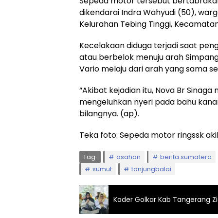
Sepeda motor tersebut bertabraka
dikendarai Indra Wahyudi (50), warga
Kelurahan Tebing Tinggi, Kecamatan 
Kecelakaan diduga terjadi saat pen
atau berbelok menuju arah Simpan
Vario melaju dari arah yang sama se
“Akibat kejadian itu, Nova Br Sina
mengeluhkan nyeri pada bahu kanan
bilangnya. (ap).
Teka foto: Sepeda motor ringssk aki
Tag:
asahan
berita sumatera
sumut
tanjungbalai
Kader Golkar Kab Tangerang Z