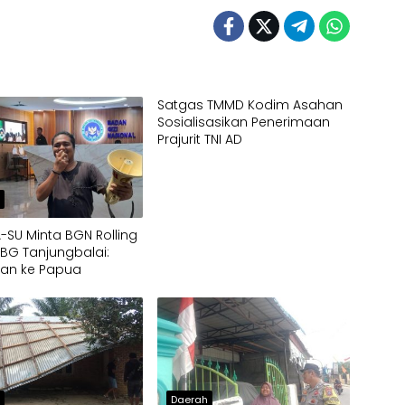
Satgas TMMD Kodim Asahan
Sosialisasikan Penerimaan
Prajurit TNI AD
h
SU Minta BGN Rolling
MBG Tanjungbalai:
kan ke Papua
h
Daerah