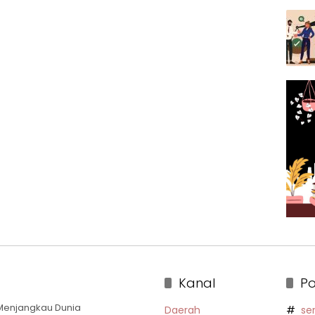
Kanal
Po
a Menjangkau Dunia
Daerah
se