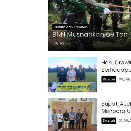
Hukum dan Kriminal
BNN Musnahkan 69 Ton G
06/11/2025
Hasil Drawi
Berhadapan
Daerah
09/08/
…
Bupati Ace
Menpora U-
Daerah
01/08/
…