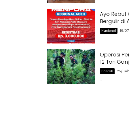
Ayo Rebut 
Bergulir d
Nasional
16/0
…
Operasi Pe
12 Ton Gan
Daerah
25/04/
…