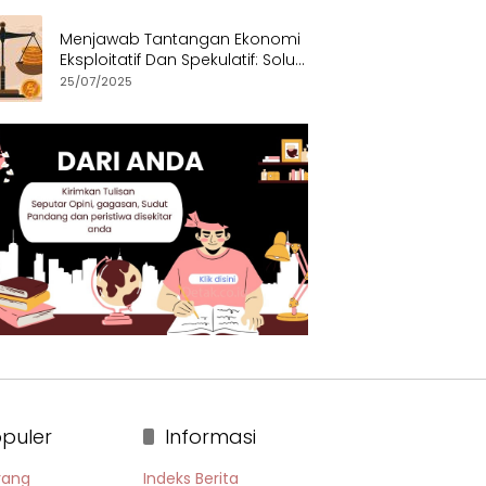
Menjawab Tantangan Ekonomi
Eksploitatif Dan Spekulatif: Solusi
Etis dan Berkeadilan
25/07/2025
puler
Informasi
rang
Indeks Berita