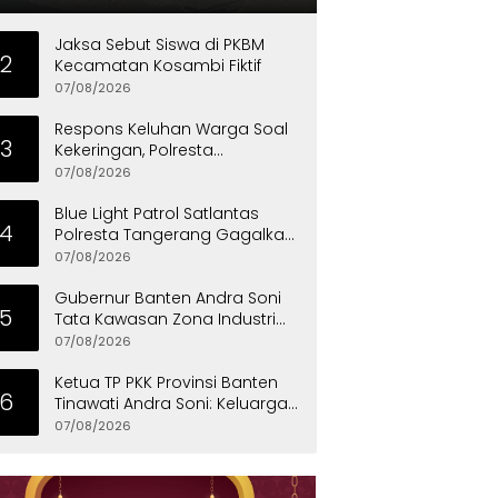
Jaksa Sebut Siswa di PKBM
2
Kecamatan Kosambi Fiktif
07/08/2026
Respons Keluhan Warga Soal
3
Kekeringan, Polresta
Tangerang Salurkan Bantuan
07/08/2026
Air Bersih ke Panongan
Blue Light Patrol Satlantas
4
Polresta Tangerang Gagalkan
Aksi Curanmor, Dua Pria
07/08/2026
Diamankan
Gubernur Banten Andra Soni
5
Tata Kawasan Zona Industri
Serang Barat
07/08/2026
Ketua TP PKK Provinsi Banten
6
Tinawati Andra Soni: Keluarga
Adalah Sekolah Pertama
07/08/2026