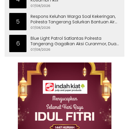
Kosambi Fiktif
07/08/2026
Respons Keluhan Warga Soal Kekeringan,
5
Polresta Tangerang Salurkan Bantuan Air
Bersih ke Panongan
07/08/2026
Blue Light Patrol Satlantas Polresta
6
Tangerang Gagalkan Aksi Curanmor, Dua
Pria Diamankan
07/08/2026