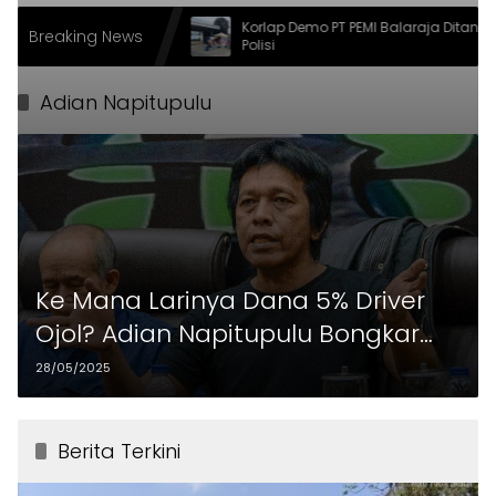
pati Serahkan
Korlap Demo PT PEMI Balaraja Ditangkap
Breaking News
andang
Polisi
Adian Napitupulu
Ke Mana Larinya Dana 5% Driver
Ojol? Adian Napitupulu Bongkar
Dugaan Ketidakjelasan!
28/05/2025
Berita Terkini