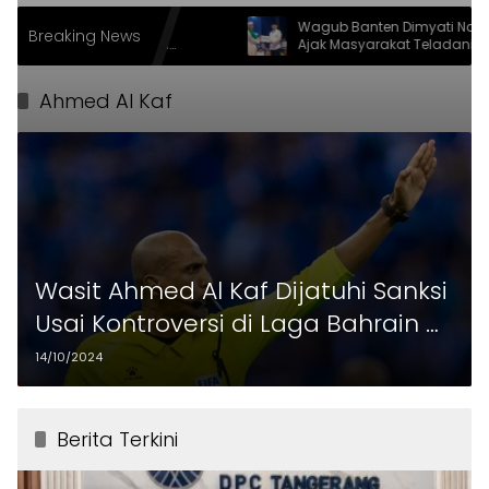
ngunan Berbasis
Wagub Banten Dimyati Natakusum
Breaking News
yarakat, Walikota
Ajak Masyarakat Teladani Sifat Nab
h LPM Award 2026
Muhammad
Ahmed Al Kaf
Wasit Ahmed Al Kaf Dijatuhi Sanksi
Usai Kontroversi di Laga Bahrain Vs
Indonesia
14/10/2024
Berita Terkini