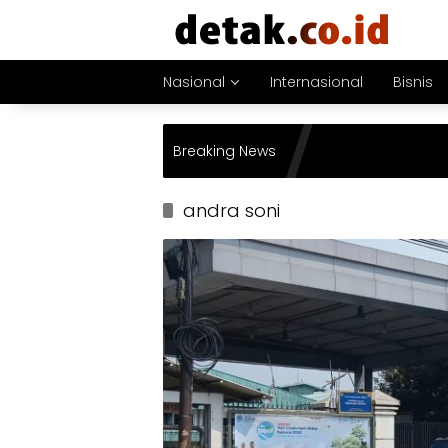
Langsung
ke
konten
Nasional
Internasional
Bisnis
Breaking News
andra soni