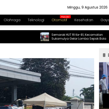
Minggu, 9 Agustus 2026
Olahraga
Teknologi
Otomotif
Kesehatan
Gaya
Semarak HUT RI Ke-81, Kecamatan
Sukamulya Gelar Lomba Sepak Bola