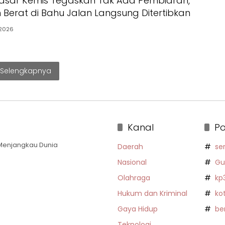
asar Kemis Tegaskan Tak Ada Pembiaran,
Berat di Bahu Jalan Langsung Ditertibkan
2026
Selengkapnya
Kanal
Po
a Menjangkau Dunia
Daerah
se
Nasional
Gu
Olahraga
kp
Hukum dan Kriminal
ko
Gaya Hidup
be
Teknologi