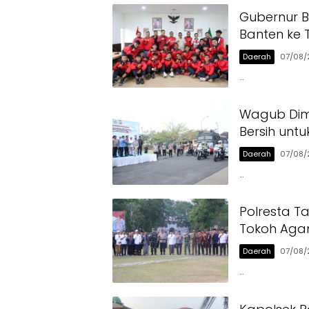
Gubernur B
Banten ke 
Daerah
07/08/
…
Wagub Dimy
Bersih unt
Daerah
07/08/
…
Polresta T
Tokoh Aga
Daerah
07/08/
…