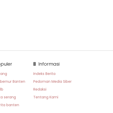
puler
Informasi
rang
Indeks Berita
bernur Banten
Pedoman Media Siber
3b
Redaksi
ta serang
Tentang Kami
rita banten